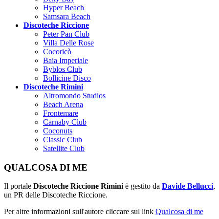
Hyper Beach
Samsara Beach
Discoteche Riccione
Peter Pan Club
Villa Delle Rose
Cocoricò
Baia Imperiale
Byblos Club
Bollicine Disco
Discoteche Rimini
Altromondo Studios
Beach Arena
Frontemare
Carnaby Club
Coconuts
Classic Club
Satellite Club
QUALCOSA DI ME
Il portale
Discoteche Riccione Rimini
è gestito da
Davide Bellucci
,
un PR delle Discoteche Riccione.
Per altre informazioni sull'autore cliccare sul link
Qualcosa di me