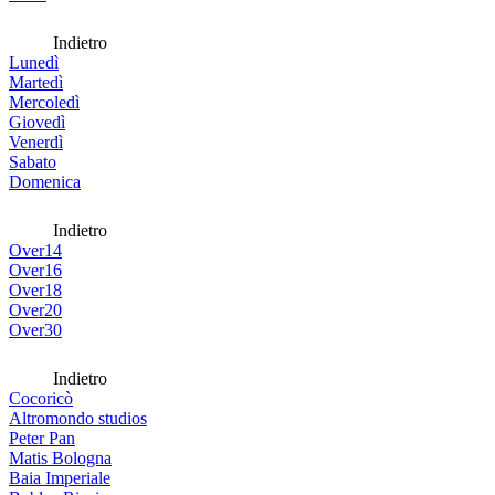
Indietro
Lunedì
Martedì
Mercoledì
Giovedì
Venerdì
Sabato
Domenica
Indietro
Over14
Over16
Over18
Over20
Over30
Indietro
Cocoricò
Altromondo studios
Peter Pan
Matis Bologna
Baia Imperiale