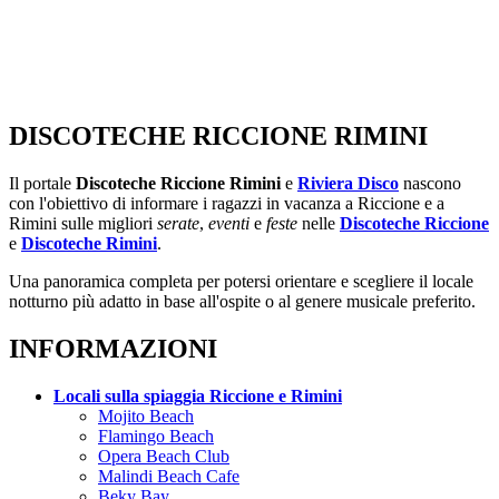
DISCOTECHE RICCIONE RIMINI
Il portale
Discoteche Riccione Rimini
e
Riviera Disco
nascono
con l'obiettivo di informare i ragazzi in vacanza a Riccione e a
Rimini sulle migliori
serate
,
eventi
e
feste
nelle
Discoteche Riccione
e
Discoteche Rimini
.
Una panoramica completa per potersi orientare e scegliere il locale
notturno più adatto in base all'ospite o al genere musicale preferito.
INFORMAZIONI
Locali sulla spiaggia Riccione e Rimini
Mojito Beach
Flamingo Beach
Opera Beach Club
Malindi Beach Cafe
Beky Bay