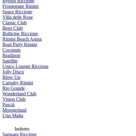
Byblos Riccione
Frontemare Rimini
Space Riccione
Villa delle Rose
Classic Club
Beso Club
Bollicine Riccione
Rimini Beach Arena
Boat Party Rimini
Coconuts
Bradipop
Satellite
Unico Lounge Riccione
Jolly Disco
Blow Up
Carnaby Rimini
Rio Grande
Wonderland Club
Vision Club
Pascià
Monsterland
Uno Malta
Indietro
Samsara Riccione