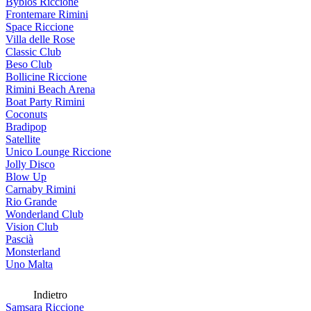
Byblos Riccione
Frontemare Rimini
Space Riccione
Villa delle Rose
Classic Club
Beso Club
Bollicine Riccione
Rimini Beach Arena
Boat Party Rimini
Coconuts
Bradipop
Satellite
Unico Lounge Riccione
Jolly Disco
Blow Up
Carnaby Rimini
Rio Grande
Wonderland Club
Vision Club
Pascià
Monsterland
Uno Malta
Indietro
Samsara Riccione