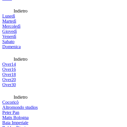
Indietro
Lunedì
Martedì
Mercoledì
Giovedì
Venerdì
Sabato
Domenica
Indietro
Over14
Over16
Over18
Over20
Over30
Indietro
Cocoricò
Altromondo studios
Peter Pan
Matis Bologna
Baia Imperiale