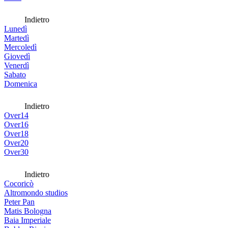
Indietro
Lunedì
Martedì
Mercoledì
Giovedì
Venerdì
Sabato
Domenica
Indietro
Over14
Over16
Over18
Over20
Over30
Indietro
Cocoricò
Altromondo studios
Peter Pan
Matis Bologna
Baia Imperiale