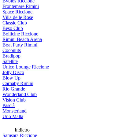
Byblos Riccione
Frontemare Rimini
Space Riccione
Villa delle Rose
Classic Club
Beso Club
Bollicine Riccione
Rimini Beach Arena
Boat Party Rimini
Coconuts
Bradipop
Satellite
Unico Lounge Riccione
Jolly Disco
Blow Up
Carnaby Rimini
Rio Grande
Wonderland Club
Vision Club
Pascià
Monsterland
Uno Malta
Indietro
Samsara Riccione