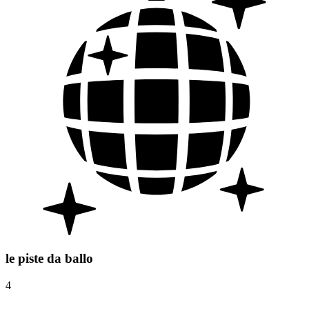
le piste da ballo
4