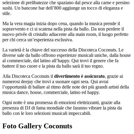
selezione di prelibatezze che spaziano dal pesce alla carne e persino
sushi. Un bancone bar dell’800 aggiunge un tocco di eleganza e
stile.
Ma la vera magia inizia dopo cena, quando la musica prende il
sopravvento e ci si scatena nella pista da ballo. Da non perdere il
nuovo privèe di cristallo adiacente alla main room, il luogo perfetto
per chi cerca un’esperienza esclusiva.
La varietà è la chiave del successo della Discoteca Coconuts. Le
diverse sale da ballo offrono esperienze musicali uniche, dalla house
al commerciale, dal latino all’happy. Qui trovi il genere che fa
battere il tuo cuore e la pista da ballo sarà il tuo regno.
Alla Discoteca Coconuts il
divertimento è assicurato
, grazie ai
numerosi deejay che trovi a suonare ogni sera. Qui avrai
l’opportunità di ballare al ritmo delle note dei più grandi artisti della
musica dance, house, commerciale, latino ed happy.
Ogni notte è una promessa di emozioni elettrizzanti, grazie alla
presenza di DJ di fama mondiale che faranno vibrare la pista da
ballo con le loro selezioni musicali impeccabili.
Foto Gallery Coconuts