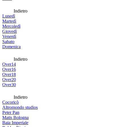
Indietro
Lunedì
Martedì
Mercoledì
Giovedì
Venerdì
Sabato
Domenica
Indietro
Over14
Over16
Over18
Over20
Over30
Indietro
Cocoricò
Altromondo studios
Peter Pan
Matis Bologna
Baia Imperiale