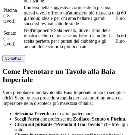
dell'azione.
Immersi nella suggestiva cornice della piscina,
Piscina
questi tavoli offrono un'atmosfera più rilassata e
da 60
(18
glamour, ideale per chi ama ballare i grandi
Euro
tavoli)
successi revival sotto le stelle.
Nell'imponente Sala Senato, dove i ritmi della
Senato
musica techno e house scandiscono la notte. La
da 60
(12
scelta perfetta per i puristi del clubbing e gli
Euro
tavoli)
amanti delle sonorità più ricercate.
Contattaci
Come Prenotare un Tavolo alla Baia
Imperiale
Vuoi prenotare il tuo tavolo alla Baia Imperiale in pochi semplici
click? Segui questa procedura rapida per assicurarti un posto da
imperatore nella discoteca più maestosa d’Italia:
Seleziona l’evento
a cui vuoi partecipare.
Scegli l’area
che preferisci tra
Zodiaco, Senato o Piscina
.
Clicca sul pulsante “Prenota il Tuo Tavolo”
che trovi qui
sotto.