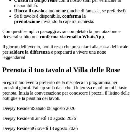
Chatta in tempo reale
con il nostro staff per verificare la
disponibilità.
Blocca il tavolo
a tuo nome (anche di fantasia, se preferisci).
Se il tavolo è disponibile,
conferma la
prenotazione
inviando la caparra richiesta.
Con questi semplici passaggi avrai completato la prenotazione e
riceverai subito una
conferma via email o WhatsApp
.
Il giorno dell’evento, non ti resta che presentarti alla cassa del locale
per
saldare la differenza
e prepararti a vivere una notte
leggendaria!
Prenota il tuo tavolo al Villa delle Rose
Scegli il tuo evento preferito della discoteca in programma nei
prossimi giorni. Fai tap sulla data che ti interessa e poi premi il tasto
prenota. Inizia la conversazione per conoscere i prezzi, il listino delle
bottiglie e la piantina dei tavoli.
Deejay Resident
Sabato 08 agosto 2026
Deejay Resident
Lunedì 10 agosto 2026
Deejay Resident
Giovedì 13 agosto 2026