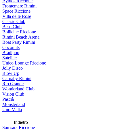
Byblos Riccione
Frontemare Rimini
Space Riccione
Villa delle Rose
Classic Club
Beso Club
Bollicine Riccione
Rimini Beach Arena
Boat Party Rimini
Coconuts
Bradipop
Satellite
Unico Lounge Riccione
Jolly Disco
Blow Up
Carnaby Rimini
Rio Grande
Wonderland Club
Vision Club
Pascià
Monsterland
Uno Malta
Indietro
Samsara Riccione