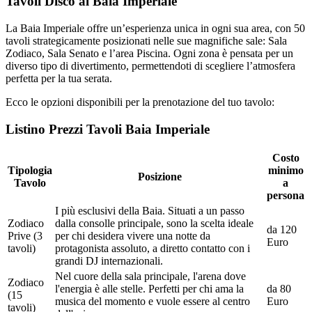
Tavoli Disco al Baia Imperiale
La Baia Imperiale offre un’esperienza unica in ogni sua area, con 50
tavoli strategicamente posizionati nelle sue magnifiche sale: Sala
Zodiaco, Sala Senato e l’area Piscina. Ogni zona è pensata per un
diverso tipo di divertimento, permettendoti di scegliere l’atmosfera
perfetta per la tua serata.
Ecco le opzioni disponibili per la prenotazione del tuo tavolo:
Listino Prezzi Tavoli Baia Imperiale
Costo
Tipologia
minimo
Posizione
Tavolo
a
persona
I più esclusivi della Baia. Situati a un passo
Zodiaco
dalla consolle principale, sono la scelta ideale
da 120
Prive (3
per chi desidera vivere una notte da
Euro
tavoli)
protagonista assoluto, a diretto contatto con i
grandi DJ internazionali.
Nel cuore della sala principale, l'arena dove
Zodiaco
l'energia è alle stelle. Perfetti per chi ama la
da 80
(15
musica del momento e vuole essere al centro
Euro
tavoli)