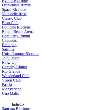
Byblos Riccione
Frontemare Rimini
Space Riccione
Villa delle Rose
Classic Club
Beso Club
Bollicine Riccione
Rimini Beach Arena
Boat Party Rimini
Coconuts
Bradipop
Satellite
Unico Lounge Riccione
Jolly Disco
Blow Up
Carnaby Rimini
Rio Grande
Wonderland Club
Vision Club
Pascià
Monsterland
Uno Malta
Indietro
Samsara Riccione