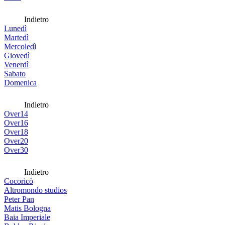
Indietro
Lunedì
Martedì
Mercoledì
Giovedì
Venerdì
Sabato
Domenica
Indietro
Over14
Over16
Over18
Over20
Over30
Indietro
Cocoricò
Altromondo studios
Peter Pan
Matis Bologna
Baia Imperiale