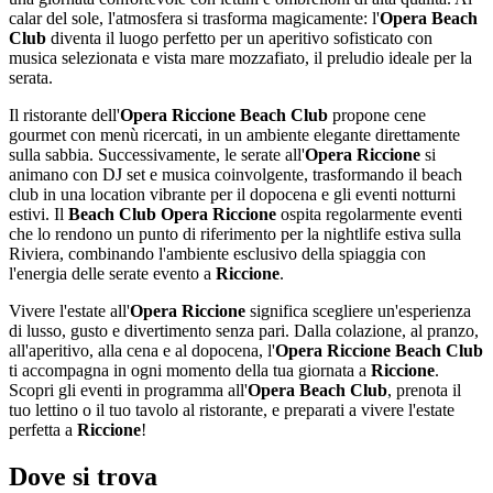
calar del sole, l'atmosfera si trasforma magicamente: l'
Opera Beach
Club
diventa il luogo perfetto per un aperitivo sofisticato con
musica selezionata e vista mare mozzafiato, il preludio ideale per la
serata.
Il ristorante dell'
Opera Riccione Beach Club
propone cene
gourmet con menù ricercati, in un ambiente elegante direttamente
sulla sabbia. Successivamente, le serate all'
Opera Riccione
si
animano con DJ set e musica coinvolgente, trasformando il beach
club in una location vibrante per il dopocena e gli eventi notturni
estivi. Il
Beach Club Opera Riccione
ospita regolarmente eventi
che lo rendono un punto di riferimento per la nightlife estiva sulla
Riviera, combinando l'ambiente esclusivo della spiaggia con
l'energia delle serate evento a
Riccione
.
Vivere l'estate all'
Opera Riccione
significa scegliere un'esperienza
di lusso, gusto e divertimento senza pari. Dalla colazione, al pranzo,
all'aperitivo, alla cena e al dopocena, l'
Opera Riccione Beach Club
ti accompagna in ogni momento della tua giornata a
Riccione
.
Scopri gli eventi in programma all'
Opera Beach Club
, prenota il
tuo lettino o il tuo tavolo al ristorante, e preparati a vivere l'estate
perfetta a
Riccione
!
Dove si trova