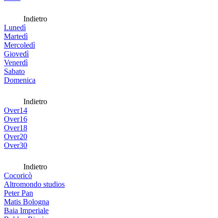
Indietro
Lunedì
Martedì
Mercoledì
Giovedì
Venerdì
Sabato
Domenica
Indietro
Over14
Over16
Over18
Over20
Over30
Indietro
Cocoricò
Altromondo studios
Peter Pan
Matis Bologna
Baia Imperiale