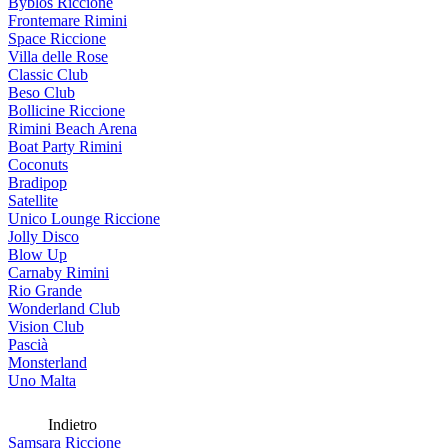
Byblos Riccione
Frontemare Rimini
Space Riccione
Villa delle Rose
Classic Club
Beso Club
Bollicine Riccione
Rimini Beach Arena
Boat Party Rimini
Coconuts
Bradipop
Satellite
Unico Lounge Riccione
Jolly Disco
Blow Up
Carnaby Rimini
Rio Grande
Wonderland Club
Vision Club
Pascià
Monsterland
Uno Malta
Indietro
Samsara Riccione