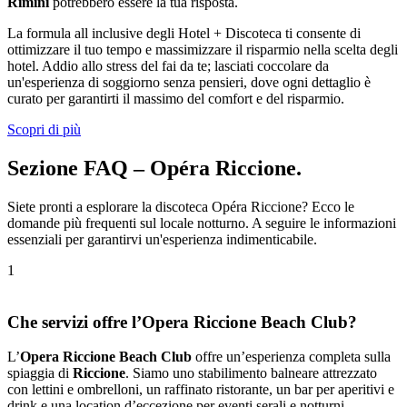
Rimini
potrebbero essere la tua risposta.
La formula all inclusive degli Hotel + Discoteca ti consente di
ottimizzare il tuo tempo e massimizzare il risparmio nella scelta degli
hotel. Addio allo stress del fai da te; lasciati coccolare da
un'esperienza di soggiorno senza pensieri, dove ogni dettaglio è
curato per garantirti il massimo del comfort e del risparmio.
Scopri di più
Sezione FAQ – Opéra Riccione.
Siete pronti a esplorare la discoteca Opéra Riccione? Ecco le
domande più frequenti sul locale notturno. A seguire le informazioni
essenziali per garantirvi un'esperienza indimenticabile.
1
Che servizi offre l’Opera Riccione Beach Club?
L’
Opera Riccione Beach Club
offre un’esperienza completa sulla
spiaggia di
Riccione
. Siamo uno stabilimento balneare attrezzato
con lettini e ombrelloni, un raffinato ristorante, un bar per aperitivi e
drink e una location d’eccezione per eventi serali e notturni.