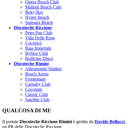
Opera Beach Club
Malindi Beach Cafe
Beky Bay
Hyper Beach
Samsara Beach
Discoteche Riccione
Peter Pan Club
Villa Delle Rose
Cocoricò
Baia Imperiale
Byblos Club
Bollicine Disco
Discoteche Rimini
Altromondo Studios
Beach Arena
Frontemare
Carnaby Club
Coconuts
Classic Club
Satellite Club
QUALCOSA DI ME
Il portale
Discoteche Riccione Rimini
è gestito da
Davide Bellucci
,
un PR delle Discoteche Riccione.