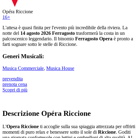
Opéra Riccione
16
+
L'attesa è quasi finita per l'evento più incredibile della riviera. La
notte del
14 agosto 2026 Ferragosto
trasformerà la costa in un
palcoscenico leggendario. Il binomio
Ferragosto Opera
è pronto a
farti sognare sotto le stelle di Riccione.
Generi Musicali:
Musica Commerciale
,
Musica House
prevendita
prenota cena
Scopri di più
Descrizione Opéra Riccione
L'
Opera Riccione
ti accoglie sulla sua spiaggia attrezzata per offrirti
momenti di puro relax e benessere sotto il sole di
Riccione
. Goditi
una giornata confortevole con lettini e ombrelloni di alta qualità. Al