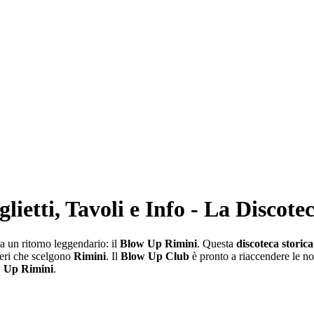
ietti, Tavoli e Info - La Discote
a un ritorno leggendario: il
Blow Up Rimini
. Questa
discoteca storic
nieri che scelgono
Rimini
. Il
Blow Up Club
è pronto a riaccendere le no
 Up Rimini
.