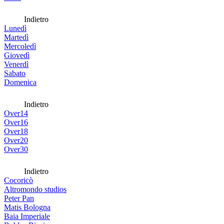
Indietro
Lunedì
Martedì
Mercoledì
Giovedì
Venerdì
Sabato
Domenica
Indietro
Over14
Over16
Over18
Over20
Over30
Indietro
Cocoricò
Altromondo studios
Peter Pan
Matis Bologna
Baia Imperiale