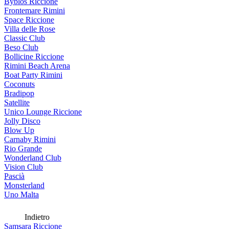
Byblos Riccione
Frontemare Rimini
Space Riccione
Villa delle Rose
Classic Club
Beso Club
Bollicine Riccione
Rimini Beach Arena
Boat Party Rimini
Coconuts
Bradipop
Satellite
Unico Lounge Riccione
Jolly Disco
Blow Up
Carnaby Rimini
Rio Grande
Wonderland Club
Vision Club
Pascià
Monsterland
Uno Malta
Indietro
Samsara Riccione