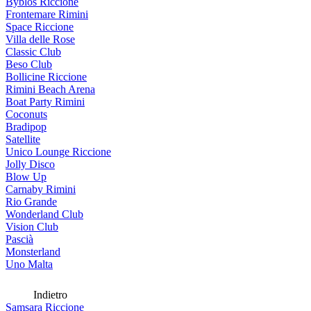
Byblos Riccione
Frontemare Rimini
Space Riccione
Villa delle Rose
Classic Club
Beso Club
Bollicine Riccione
Rimini Beach Arena
Boat Party Rimini
Coconuts
Bradipop
Satellite
Unico Lounge Riccione
Jolly Disco
Blow Up
Carnaby Rimini
Rio Grande
Wonderland Club
Vision Club
Pascià
Monsterland
Uno Malta
Indietro
Samsara Riccione