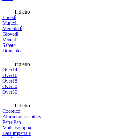
Indietro
Lunedì
Martedì
Mercoledì
Giovedì
Venerdì
Sabato
Domenica
Indietro
Over14
Over16
Over18
Over20
Over30
Indietro
Cocoricò
Altromondo studios
Peter Pan
Matis Bologna
Baia Imperiale