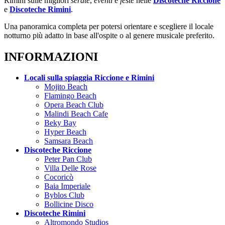
Rimini sulle migliori
serate
,
eventi
e
feste
nelle
Discoteche Riccione
e
Discoteche Rimini
.
Una panoramica completa per potersi orientare e scegliere il locale
notturno più adatto in base all'ospite o al genere musicale preferito.
INFORMAZIONI
Locali sulla spiaggia Riccione e Rimini
Mojito Beach
Flamingo Beach
Opera Beach Club
Malindi Beach Cafe
Beky Bay
Hyper Beach
Samsara Beach
Discoteche Riccione
Peter Pan Club
Villa Delle Rose
Cocoricò
Baia Imperiale
Byblos Club
Bollicine Disco
Discoteche Rimini
Altromondo Studios