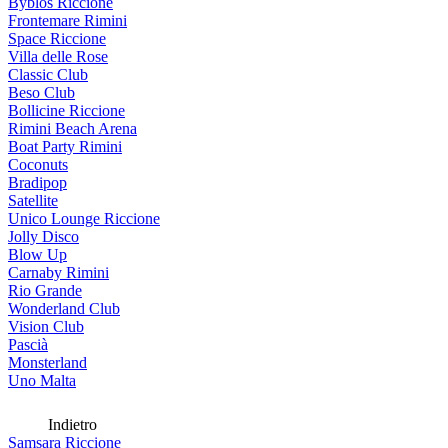
Byblos Riccione
Frontemare Rimini
Space Riccione
Villa delle Rose
Classic Club
Beso Club
Bollicine Riccione
Rimini Beach Arena
Boat Party Rimini
Coconuts
Bradipop
Satellite
Unico Lounge Riccione
Jolly Disco
Blow Up
Carnaby Rimini
Rio Grande
Wonderland Club
Vision Club
Pascià
Monsterland
Uno Malta
Indietro
Samsara Riccione