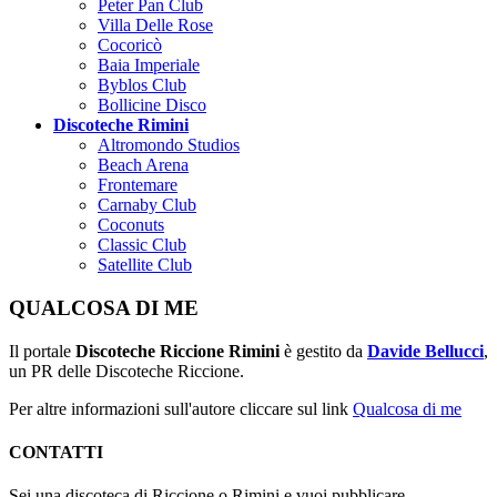
Peter Pan Club
Villa Delle Rose
Cocoricò
Baia Imperiale
Byblos Club
Bollicine Disco
Discoteche Rimini
Altromondo Studios
Beach Arena
Frontemare
Carnaby Club
Coconuts
Classic Club
Satellite Club
QUALCOSA DI ME
Il portale
Discoteche Riccione Rimini
è gestito da
Davide Bellucci
,
un PR delle Discoteche Riccione.
Per altre informazioni sull'autore cliccare sul link
Qualcosa di me
CONTATTI
Sei una discoteca di Riccione o Rimini e vuoi pubblicare