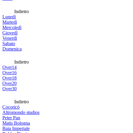
Indietro
Lunedì
Martedì
Mercoledì
Giovedì
Venerdì
Sabato
Domenica
Indietro
Over14
Over16
Over18
Over20
Over30
Indietro
Cocoricò
Altromondo studios
Peter Pan
Matis Bologna
Baia Imperiale