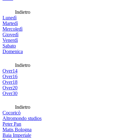
Indietro
Lunedì
Martedì
Mercoledì
Giovedì
Venerdì
Sabato
Domenica
Indietro
Over14
Over16
Over18
Over20
Over30
Indietro
Cocoricò
Altromondo studios
Peter Pan
Matis Bologna
Baia Imperiale