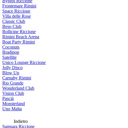
Byblos Riccione
Frontemare Rimini
Space Riccione
Villa delle Rose
Classic Club
Beso Club
Bollicine Riccione
Rimini Beach Arena
Boat Party Rimini
Coconuts
Bradipop
Satellite
Unico Lounge Riccione
Jolly Disco
Blow Up
Carnaby Rimini
Rio Grande
Wonderland Club
Vision Club
Pascià
Monsterland
Uno Malta
Indietro
Samsara Riccione