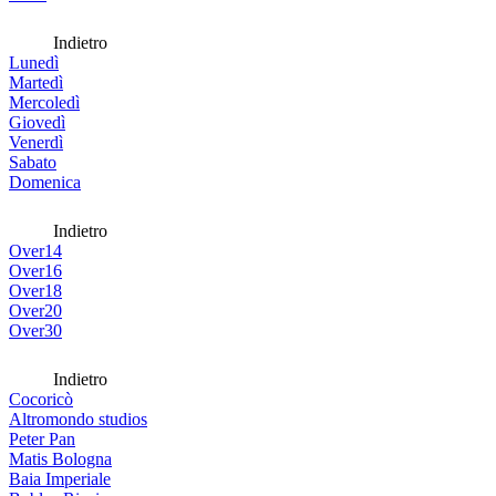
Indietro
Lunedì
Martedì
Mercoledì
Giovedì
Venerdì
Sabato
Domenica
Indietro
Over14
Over16
Over18
Over20
Over30
Indietro
Cocoricò
Altromondo studios
Peter Pan
Matis Bologna
Baia Imperiale