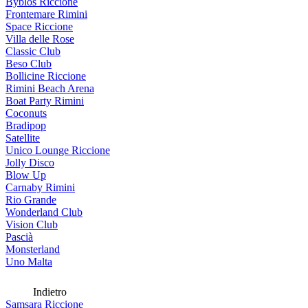
Byblos Riccione
Frontemare Rimini
Space Riccione
Villa delle Rose
Classic Club
Beso Club
Bollicine Riccione
Rimini Beach Arena
Boat Party Rimini
Coconuts
Bradipop
Satellite
Unico Lounge Riccione
Jolly Disco
Blow Up
Carnaby Rimini
Rio Grande
Wonderland Club
Vision Club
Pascià
Monsterland
Uno Malta
Indietro
Samsara Riccione