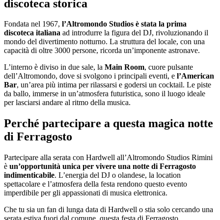
discoteca storica
Fondata nel 1967,
l’Altromondo Studios è stata la prima
discoteca italiana
ad introdurre la figura del DJ, rivoluzionando il
mondo del divertimento notturno. La struttura del locale, con una
capacità di oltre 3000 persone, ricorda un’imponente astronave.
L’interno è diviso in due sale, la
Main Room
, cuore pulsante
dell’Altromondo, dove si svolgono i principali eventi, e
l’American
Bar
, un’area più intima per rilassarsi e godersi un cocktail. Le piste
da ballo, immerse in un’atmosfera futuristica, sono il luogo ideale
per lasciarsi andare al ritmo della musica.
Perché partecipare a questa magica notte
di Ferragosto
Partecipare alla serata con Hardwell all’Altromondo Studios Rimini
è
un’opportunità unica per vivere una notte di Ferragosto
indimenticabile
. L’energia del DJ o olandese, la location
spettacolare e l’atmosfera della festa rendono questo evento
imperdibile per gli appassionati di musica elettronica.
Che tu sia un fan di lunga data di Hardwell o stia solo cercando una
serata estiva fuori dal comune, questa festa di Ferragosto