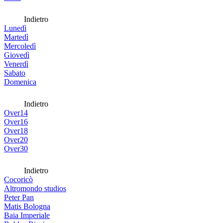
Indietro
Lunedì
Martedì
Mercoledì
Giovedì
Venerdì
Sabato
Domenica
Indietro
Over14
Over16
Over18
Over20
Over30
Indietro
Cocoricò
Altromondo studios
Peter Pan
Matis Bologna
Baia Imperiale