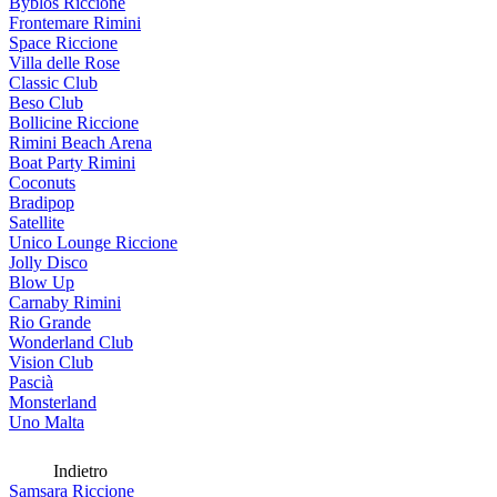
Byblos Riccione
Frontemare Rimini
Space Riccione
Villa delle Rose
Classic Club
Beso Club
Bollicine Riccione
Rimini Beach Arena
Boat Party Rimini
Coconuts
Bradipop
Satellite
Unico Lounge Riccione
Jolly Disco
Blow Up
Carnaby Rimini
Rio Grande
Wonderland Club
Vision Club
Pascià
Monsterland
Uno Malta
Indietro
Samsara Riccione