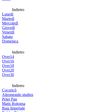
Indietro
Lunedì
Martedì
Mercoledì
Giovedì
Venerdì
Sabato
Domenica
Indietro
Over14
Over16
Over18
Over20
Over30
Indietro
Cocoricò
Altromondo studios
Peter Pan
Matis Bologna
Baia Imperiale