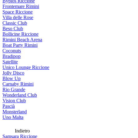
Byblos Riccione
Frontemare Rimini
Space Riccione
Villa delle Rose
Classic Club
Beso Club
Bollicine Riccione
Rimini Beach Arena
Boat Party Rimini
Coconuts
Bradipop
Satellite
Unico Lounge Riccione
Jolly Disco
Blow Up
Carnaby Rimini
Rio Grande
Wonderland Club
Vision Club
Pascià
Monsterland
Uno Malta
Indietro
Samsara Riccione