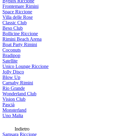
Byblos Riccione
Frontemare Rimini
Space Riccione
Villa delle Rose
Classic Club
Beso Club
Bollicine Riccione
Rimini Beach Arena
Boat Party Rimini
Coconuts
Bradipop
Satellite
Unico Lounge Riccione
Jolly Disco
Blow Up
Carnaby Rimini
Rio Grande
Wonderland Club
Vision Club
Pascià
Monsterland
Uno Malta
Indietro
Samsara Riccione