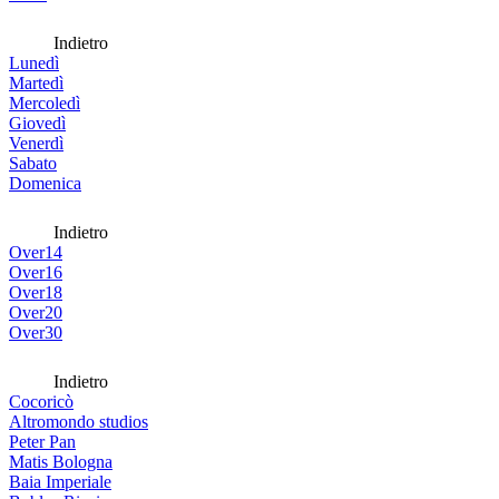
Indietro
Lunedì
Martedì
Mercoledì
Giovedì
Venerdì
Sabato
Domenica
Indietro
Over14
Over16
Over18
Over20
Over30
Indietro
Cocoricò
Altromondo studios
Peter Pan
Matis Bologna
Baia Imperiale