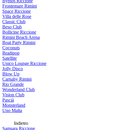
Byblos Riccione
Frontemare Rimini
Space Riccione
Villa delle Rose
Classic Club
Beso Club
Bollicine Riccione
Rimini Beach Arena
Boat Party Rimini
Coconuts
Bradipop
Satellite
Unico Lounge Riccione
Jolly Disco
Blow Up
Carnaby Rimini
Rio Grande
Wonderland Club
Vision Club
Pascià
Monsterland
Uno Malta
Indietro
Samsara Riccione