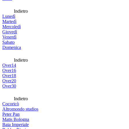
Indietro
Lunedì
Martedì
Mercoledì
Giovedì
Venerdì
Sabato
Domenica
Indietro
Over14
Over16
Over18
Over20
Over30
Indietro
Cocoricò
Altromondo studios
Peter Pan
Matis Bologna
Baia Imperiale