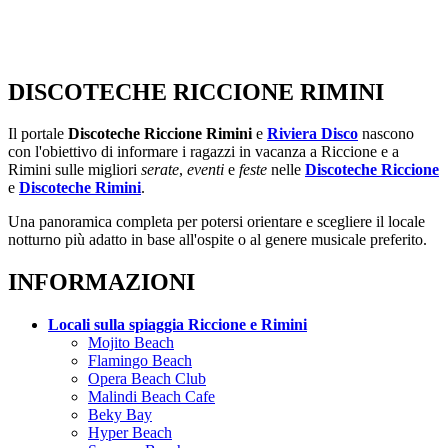
DISCOTECHE RICCIONE RIMINI
Il portale
Discoteche Riccione Rimini
e
Riviera Disco
nascono
con l'obiettivo di informare i ragazzi in vacanza a Riccione e a
Rimini sulle migliori
serate
,
eventi
e
feste
nelle
Discoteche Riccione
e
Discoteche Rimini
.
Una panoramica completa per potersi orientare e scegliere il locale
notturno più adatto in base all'ospite o al genere musicale preferito.
INFORMAZIONI
Locali sulla spiaggia Riccione e Rimini
Mojito Beach
Flamingo Beach
Opera Beach Club
Malindi Beach Cafe
Beky Bay
Hyper Beach