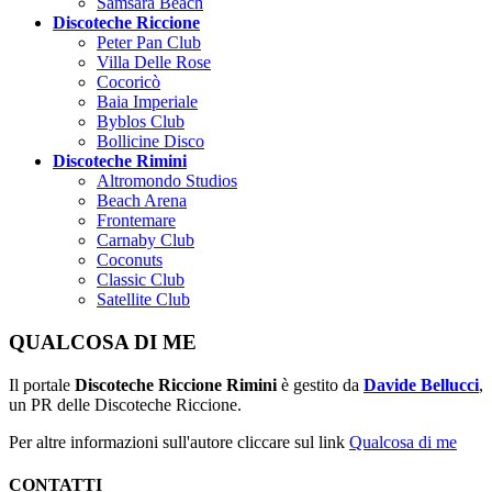
Samsara Beach
Discoteche Riccione
Peter Pan Club
Villa Delle Rose
Cocoricò
Baia Imperiale
Byblos Club
Bollicine Disco
Discoteche Rimini
Altromondo Studios
Beach Arena
Frontemare
Carnaby Club
Coconuts
Classic Club
Satellite Club
QUALCOSA DI ME
Il portale
Discoteche Riccione Rimini
è gestito da
Davide Bellucci
,
un PR delle Discoteche Riccione.
Per altre informazioni sull'autore cliccare sul link
Qualcosa di me
CONTATTI