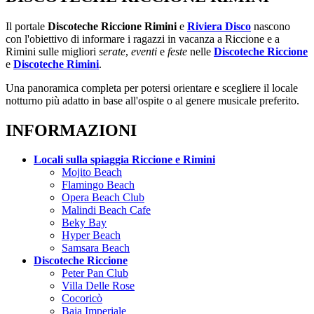
Il portale
Discoteche Riccione Rimini
e
Riviera Disco
nascono
con l'obiettivo di informare i ragazzi in vacanza a Riccione e a
Rimini sulle migliori
serate
,
eventi
e
feste
nelle
Discoteche Riccione
e
Discoteche Rimini
.
Una panoramica completa per potersi orientare e scegliere il locale
notturno più adatto in base all'ospite o al genere musicale preferito.
INFORMAZIONI
Locali sulla spiaggia Riccione e Rimini
Mojito Beach
Flamingo Beach
Opera Beach Club
Malindi Beach Cafe
Beky Bay
Hyper Beach
Samsara Beach
Discoteche Riccione
Peter Pan Club
Villa Delle Rose
Cocoricò
Baia Imperiale