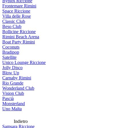
Byblos Riccione
Frontemare Rimini
Space Riccione
Villa delle Rose
Classic Club
Beso Club
Bollicine Riccione
Rimini Beach Arena
Boat Party Rimini
Coconuts
Bradipop
Satellite
Unico Lounge Riccione
Jolly Disco
Blow Up
Carnaby Rimini
Rio Grande
Wonderland Club
Vision Club
Pascià
Monsterland
Uno Malta
Indietro
Samsara Riccione