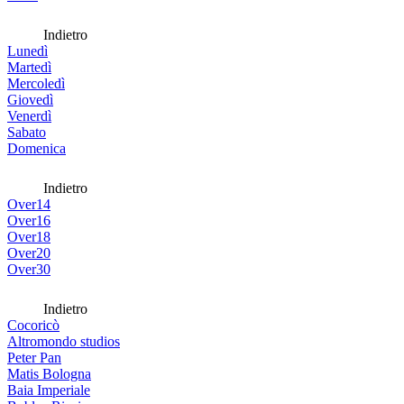
Indietro
Lunedì
Martedì
Mercoledì
Giovedì
Venerdì
Sabato
Domenica
Indietro
Over14
Over16
Over18
Over20
Over30
Indietro
Cocoricò
Altromondo studios
Peter Pan
Matis Bologna
Baia Imperiale