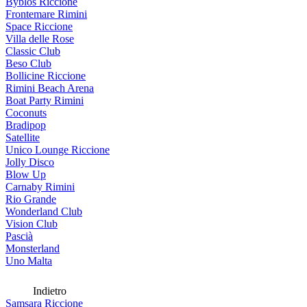
Byblos Riccione
Frontemare Rimini
Space Riccione
Villa delle Rose
Classic Club
Beso Club
Bollicine Riccione
Rimini Beach Arena
Boat Party Rimini
Coconuts
Bradipop
Satellite
Unico Lounge Riccione
Jolly Disco
Blow Up
Carnaby Rimini
Rio Grande
Wonderland Club
Vision Club
Pascià
Monsterland
Uno Malta
Indietro
Samsara Riccione