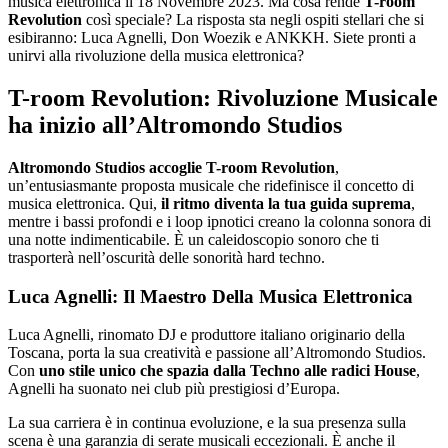
musica elettronica il 18 Novembre 2023. Ma cosa rende
T-room
Revolution
così speciale? La risposta sta negli ospiti stellari che si
esibiranno: Luca Agnelli, Don Woezik e ANKKH. Siete pronti a
unirvi alla rivoluzione della musica elettronica?
T-room Revolution: Rivoluzione Musicale
ha inizio all’Altromondo Studios
Altromondo Studios
accoglie T-room Revolution
,
un’entusiasmante proposta musicale che ridefinisce il concetto di
musica elettronica. Qui,
il ritmo diventa la tua guida suprema
,
mentre i bassi profondi e i loop ipnotici creano la colonna sonora di
una notte indimenticabile. È un caleidoscopio sonoro che ti
trasporterà nell’oscurità delle sonorità hard techno.
Luca Agnelli: Il Maestro Della Musica Elettronica
Luca Agnelli, rinomato DJ e produttore italiano originario della
Toscana, porta la sua creatività e passione all’Altromondo Studios.
Con
uno stile unico che spazia dalla Techno alle radici House
,
Agnelli ha suonato nei club più prestigiosi d’Europa.
La sua carriera è in continua evoluzione, e la sua presenza sulla
scena è una garanzia di serate musicali eccezionali. È anche il