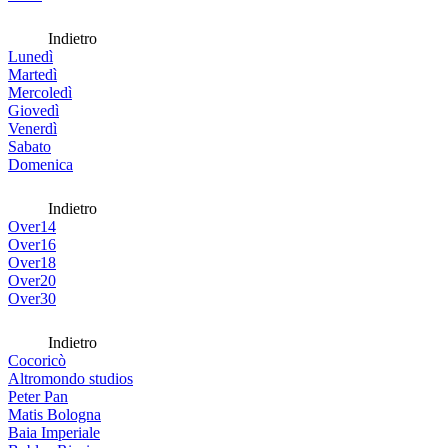
Indietro
Lunedì
Martedì
Mercoledì
Giovedì
Venerdì
Sabato
Domenica
Indietro
Over14
Over16
Over18
Over20
Over30
Indietro
Cocoricò
Altromondo studios
Peter Pan
Matis Bologna
Baia Imperiale