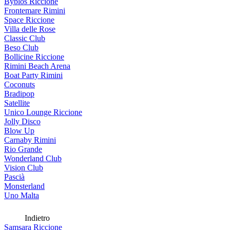
Byblos Riccione
Frontemare Rimini
Space Riccione
Villa delle Rose
Classic Club
Beso Club
Bollicine Riccione
Rimini Beach Arena
Boat Party Rimini
Coconuts
Bradipop
Satellite
Unico Lounge Riccione
Jolly Disco
Blow Up
Carnaby Rimini
Rio Grande
Wonderland Club
Vision Club
Pascià
Monsterland
Uno Malta
Indietro
Samsara Riccione