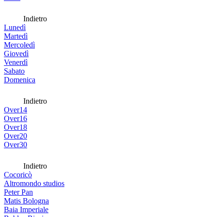
Indietro
Lunedì
Martedì
Mercoledì
Giovedì
Venerdì
Sabato
Domenica
Indietro
Over14
Over16
Over18
Over20
Over30
Indietro
Cocoricò
Altromondo studios
Peter Pan
Matis Bologna
Baia Imperiale