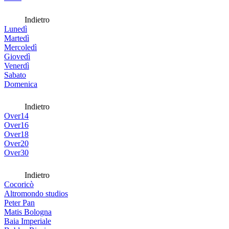
Indietro
Lunedì
Martedì
Mercoledì
Giovedì
Venerdì
Sabato
Domenica
Indietro
Over14
Over16
Over18
Over20
Over30
Indietro
Cocoricò
Altromondo studios
Peter Pan
Matis Bologna
Baia Imperiale