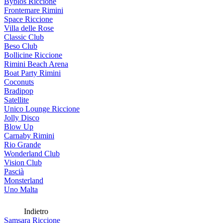
Byblos Riccione
Frontemare Rimini
Space Riccione
Villa delle Rose
Classic Club
Beso Club
Bollicine Riccione
Rimini Beach Arena
Boat Party Rimini
Coconuts
Bradipop
Satellite
Unico Lounge Riccione
Jolly Disco
Blow Up
Carnaby Rimini
Rio Grande
Wonderland Club
Vision Club
Pascià
Monsterland
Uno Malta
Indietro
Samsara Riccione