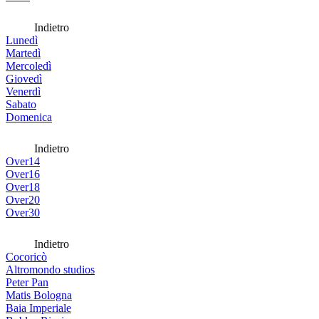
Indietro
Lunedì
Martedì
Mercoledì
Giovedì
Venerdì
Sabato
Domenica
Indietro
Over14
Over16
Over18
Over20
Over30
Indietro
Cocoricò
Altromondo studios
Peter Pan
Matis Bologna
Baia Imperiale