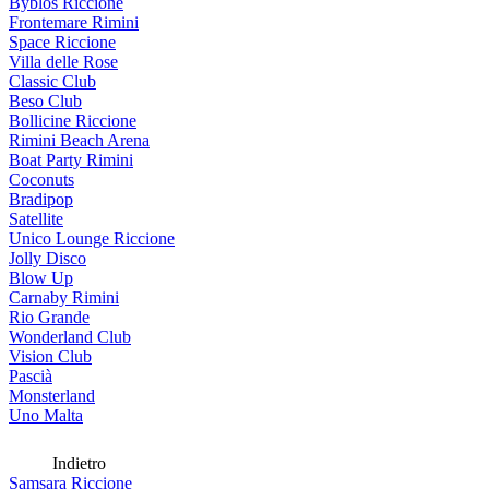
Byblos Riccione
Frontemare Rimini
Space Riccione
Villa delle Rose
Classic Club
Beso Club
Bollicine Riccione
Rimini Beach Arena
Boat Party Rimini
Coconuts
Bradipop
Satellite
Unico Lounge Riccione
Jolly Disco
Blow Up
Carnaby Rimini
Rio Grande
Wonderland Club
Vision Club
Pascià
Monsterland
Uno Malta
Indietro
Samsara Riccione