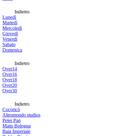
Indietro
Lunedì
Martedì
Mercoledì
Giovedì
Venerdì
Sabato
Domenica
Indietro
Over14
Over16
Over18
Over20
Over30
Indietro
Cocoricò
Altromondo studios
Peter Pan
Matis Bologna
Baia Imperiale