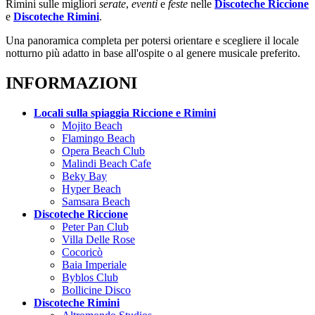
Rimini sulle migliori
serate
,
eventi
e
feste
nelle
Discoteche Riccione
e
Discoteche Rimini
.
Una panoramica completa per potersi orientare e scegliere il locale
notturno più adatto in base all'ospite o al genere musicale preferito.
INFORMAZIONI
Locali sulla spiaggia Riccione e Rimini
Mojito Beach
Flamingo Beach
Opera Beach Club
Malindi Beach Cafe
Beky Bay
Hyper Beach
Samsara Beach
Discoteche Riccione
Peter Pan Club
Villa Delle Rose
Cocoricò
Baia Imperiale
Byblos Club
Bollicine Disco
Discoteche Rimini