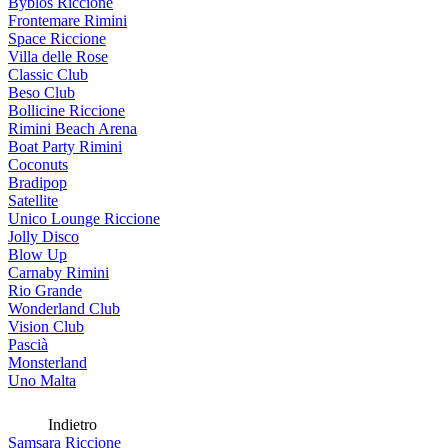
Byblos Riccione
Frontemare Rimini
Space Riccione
Villa delle Rose
Classic Club
Beso Club
Bollicine Riccione
Rimini Beach Arena
Boat Party Rimini
Coconuts
Bradipop
Satellite
Unico Lounge Riccione
Jolly Disco
Blow Up
Carnaby Rimini
Rio Grande
Wonderland Club
Vision Club
Pascià
Monsterland
Uno Malta
Indietro
Samsara Riccione