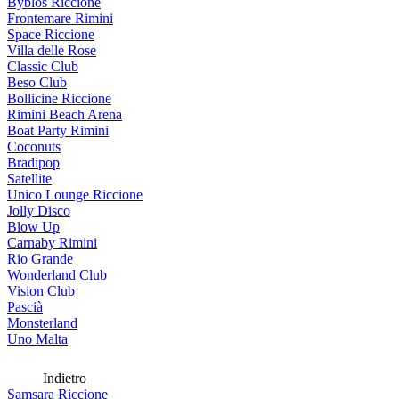
Byblos Riccione
Frontemare Rimini
Space Riccione
Villa delle Rose
Classic Club
Beso Club
Bollicine Riccione
Rimini Beach Arena
Boat Party Rimini
Coconuts
Bradipop
Satellite
Unico Lounge Riccione
Jolly Disco
Blow Up
Carnaby Rimini
Rio Grande
Wonderland Club
Vision Club
Pascià
Monsterland
Uno Malta
Indietro
Samsara Riccione