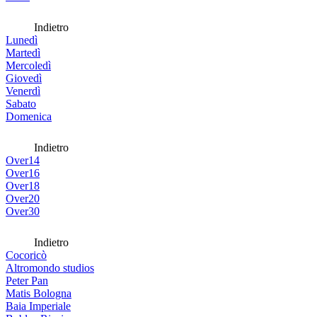
Indietro
Lunedì
Martedì
Mercoledì
Giovedì
Venerdì
Sabato
Domenica
Indietro
Over14
Over16
Over18
Over20
Over30
Indietro
Cocoricò
Altromondo studios
Peter Pan
Matis Bologna
Baia Imperiale