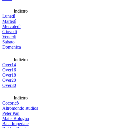
Indietro
Lunedì
Martedì
Mercoledì
Giovedì
Venerdì
Sabato
Domenica
Indietro
Over14
Over16
Over18
Over20
Over30
Indietro
Cocoricò
Altromondo studios
Peter Pan
Matis Bologna
Baia Imperiale