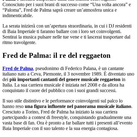
Conosciuto per i suoi brani di successo come “Una volta ancora” e
“Paloma”, Fred de Palma saprà creare un’atmosfera unica e
indimenticabile.
La serata inizierà con un’apertura straordinaria, in cui i DJ residenti
di Baia Imperiale ti faranno ballare con i loro set coinvolgenti.
Sentirai la musica pulsare nelle tue vene e ti lascerai trasportare dal
ritmo travolgente.
Fred de Palma: il re del reggaeton
Fred de Palma
, pseudonimo di Federico Palana, è un cantante
italiano nato a Ceva, Piemonte, il 3 novembre 1989. È diventato uno
dei
più importanti cantanti del genere musicale reggaeton
in
Italia. La sua carriera musicale è iniziata nel 2008 e da allora ha
conquistato il cuore del pubblico con i suoi grandi successi.
Il suo stile distintivo e le performance coinvolgenti sul palco lo
hanno reso
una figura influente nel panorama musicale italiano
.
Cresciuto a Torino, Fred de Palma ha iniziato la sua carriera
partecipando a contest di freestyle, conquistando gradualmente una
vasta base di fan. Ora è pronto a far ballare tutti i presenti all’evento
Baia Imperiale con il suo talento e la sua energia contagiosa.