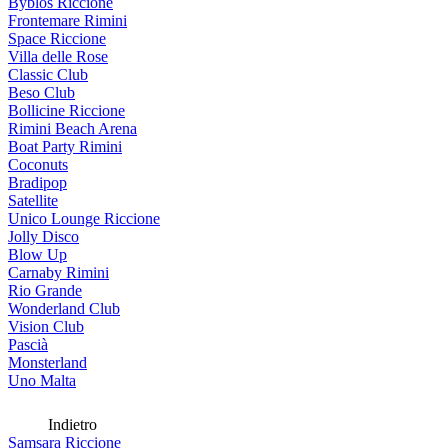
Byblos Riccione
Frontemare Rimini
Space Riccione
Villa delle Rose
Classic Club
Beso Club
Bollicine Riccione
Rimini Beach Arena
Boat Party Rimini
Coconuts
Bradipop
Satellite
Unico Lounge Riccione
Jolly Disco
Blow Up
Carnaby Rimini
Rio Grande
Wonderland Club
Vision Club
Pascià
Monsterland
Uno Malta
Indietro
Samsara Riccione