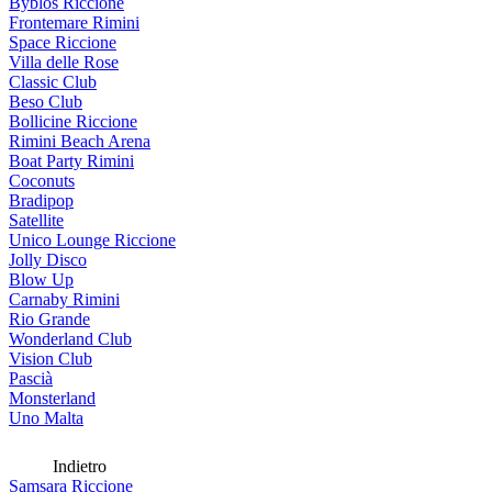
Byblos Riccione
Frontemare Rimini
Space Riccione
Villa delle Rose
Classic Club
Beso Club
Bollicine Riccione
Rimini Beach Arena
Boat Party Rimini
Coconuts
Bradipop
Satellite
Unico Lounge Riccione
Jolly Disco
Blow Up
Carnaby Rimini
Rio Grande
Wonderland Club
Vision Club
Pascià
Monsterland
Uno Malta
Indietro
Samsara Riccione