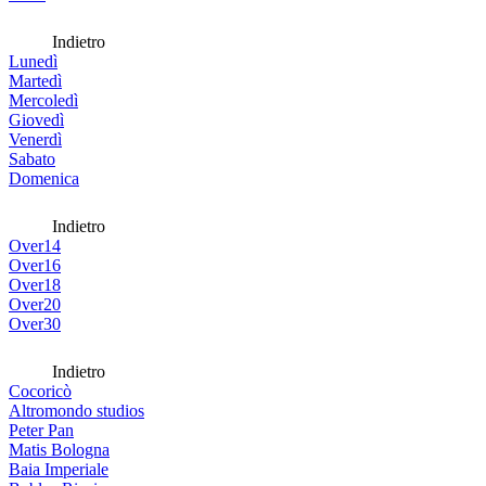
Indietro
Lunedì
Martedì
Mercoledì
Giovedì
Venerdì
Sabato
Domenica
Indietro
Over14
Over16
Over18
Over20
Over30
Indietro
Cocoricò
Altromondo studios
Peter Pan
Matis Bologna
Baia Imperiale