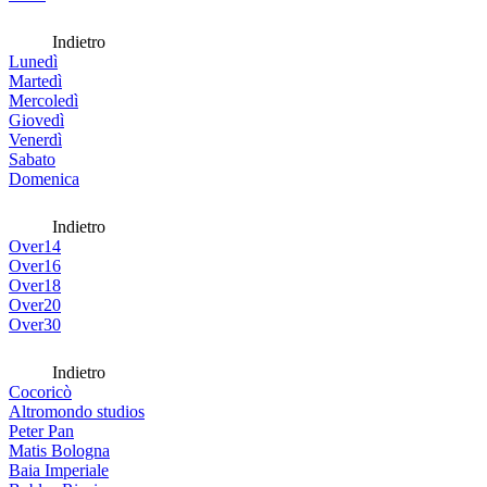
Indietro
Lunedì
Martedì
Mercoledì
Giovedì
Venerdì
Sabato
Domenica
Indietro
Over14
Over16
Over18
Over20
Over30
Indietro
Cocoricò
Altromondo studios
Peter Pan
Matis Bologna
Baia Imperiale