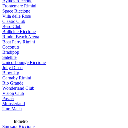
Byblos Riccione
Frontemare Rimini
Space Riccione
Villa delle Rose
Classic Club
Beso Club
Bollicine Riccione
Rimini Beach Arena
Boat Party Rimini
Coconuts
Bradipop
Satellite
Unico Lounge Riccione
Jolly Disco
Blow Up
Carnaby Rimini
Rio Grande
Wonderland Club
Vision Club
Pascià
Monsterland
Uno Malta
Indietro
Samsara Riccione