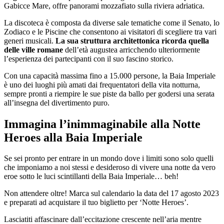
Gabicce Mare, offre panorami mozzafiato sulla riviera adriatica.
La discoteca è composta da diverse sale tematiche come il Senato, lo
Zodiaco e le Piscine che consentono ai visitatori di scegliere tra vari
generi musicali.
La sua struttura architettonica ricorda quella
delle ville romane
dell’età augustea arricchendo ulteriormente
l’esperienza dei partecipanti con il suo fascino storico.
Con una capacità massima fino a 15.000 persone, la Baia Imperiale
è uno dei luoghi più amati dai frequentatori della vita notturna,
sempre pronti a riempire le sue piste da ballo per godersi una serata
all’insegna del divertimento puro.
Immagina l’inimmaginabile alla Notte
Heroes alla Baia Imperiale
Se sei pronto per entrare in un mondo dove i limiti sono solo quelli
che imponiamo a noi stessi e desideroso di vivere una notte da vero
eroe sotto le luci scintillanti della Baia Imperiale… beh!
Non attendere oltre! Marca sul calendario la data del 17 agosto 2023
e preparati ad acquistare il tuo biglietto per ‘Notte Heroes’.
Lasciatiti affascinare dall’eccitazione crescente nell’aria mentre