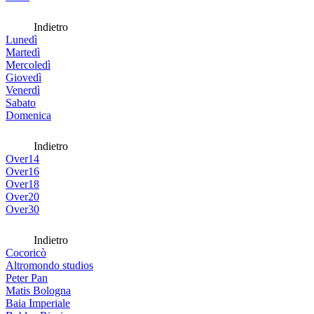
Indietro
Lunedì
Martedì
Mercoledì
Giovedì
Venerdì
Sabato
Domenica
Indietro
Over14
Over16
Over18
Over20
Over30
Indietro
Cocoricò
Altromondo studios
Peter Pan
Matis Bologna
Baia Imperiale