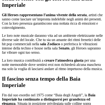
Imperiale
Gli Heroes rappresentano l’anima vivente della serata
, artisti che
sanno come lasciare un’impronta indelebile negli animi dei presenti.
Con la loro presenza garantiscono una nottata ricca di emozioni e
coinvolgimento.
Le loro note musicale daranno vita ad un ambiente elettrizzante nelle
diverse sale del locale. Che tu sia un amante dei ritmi frenetici delle
hit pop commerciali nella
sala Zodiaco
o preferisca le vibrazioni
intense della techno e house nella sala
Senato
, gli Heroes sapranno
far vibrare ogni tuo senso.
La loro musica contribuirà a
creare l’atmosfera giusta
per una
notte memorabile dove sentirsi eroi non richiederà alcuna maschera
ma solo la voglia di lasciarsi andare al ritmo impetuoso della musica.
Il fascino senza tempo della Baia
Imperiale
Fin dal suo esordio nel 1975 come “Baia degli Angeli”, la
Baia
Imperiale ha continuato a distinguersi per grandezza ed
eleganza
. Situata in posizione privilegiata sulle colline sopra