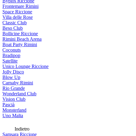
Byblos Riccione
Frontemare Rimini
Space Riccione
Villa delle Rose
Classic Club
Beso Club
Bollicine Riccione
Rimini Beach Arena
Boat Party Rimini
Coconuts
Bradipop
Satellite
Unico Lounge Riccione
Jolly Disco
Blow Up
Carnaby Rimini
Rio Grande
Wonderland Club
Vision Club
Pascià
Monsterland
Uno Malta
Indietro
Samsara Riccione