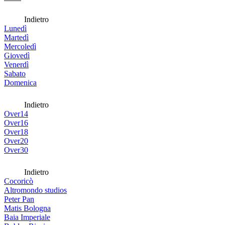
Indietro
Lunedì
Martedì
Mercoledì
Giovedì
Venerdì
Sabato
Domenica
Indietro
Over14
Over16
Over18
Over20
Over30
Indietro
Cocoricò
Altromondo studios
Peter Pan
Matis Bologna
Baia Imperiale