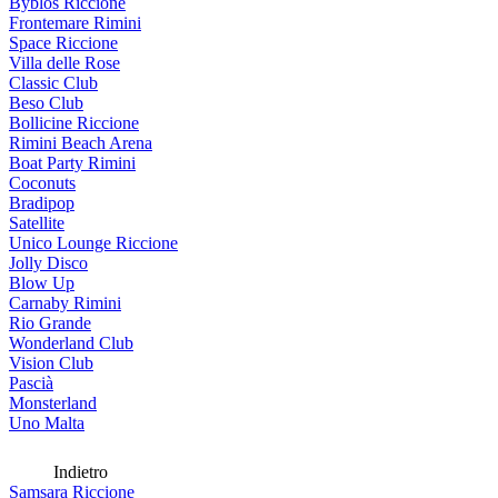
Byblos Riccione
Frontemare Rimini
Space Riccione
Villa delle Rose
Classic Club
Beso Club
Bollicine Riccione
Rimini Beach Arena
Boat Party Rimini
Coconuts
Bradipop
Satellite
Unico Lounge Riccione
Jolly Disco
Blow Up
Carnaby Rimini
Rio Grande
Wonderland Club
Vision Club
Pascià
Monsterland
Uno Malta
Indietro
Samsara Riccione