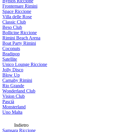
Byblos Riccione
Frontemare Rimini
Space Riccione
Villa delle Rose
Classic Club
Beso Club
Bollicine Riccione
Rimini Beach Arena
Boat Party Rimini
Coconuts
Bradipop
Satellite
Unico Lounge Riccione
Jolly Disco
Blow Up
Carnaby Rimini
Rio Grande
Wonderland Club
Vision Club
Pascià
Monsterland
Uno Malta
Indietro
Samsara Riccione