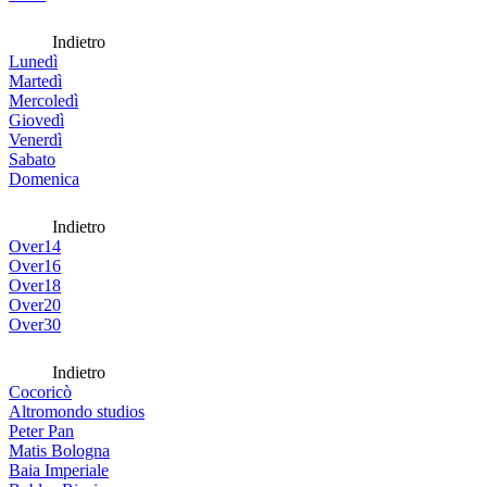
Indietro
Lunedì
Martedì
Mercoledì
Giovedì
Venerdì
Sabato
Domenica
Indietro
Over14
Over16
Over18
Over20
Over30
Indietro
Cocoricò
Altromondo studios
Peter Pan
Matis Bologna
Baia Imperiale