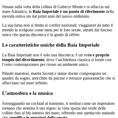
Situata sulla vetta della collina di Gabicce Monte e si affaccia sul
mare Adriatico, la
Baia Imperiale è un punto di riferimento
della
movida estiva sin dai primi anni del nuovo millennio.
La sua fama non si limita ai confini nazionali: viaggiatori da tutto il
mondo la scelgono come meta per le loro serate, attratti dal fascino
unico che questa discoteca è in grado di offrire.
Le caratteristiche uniche della Baia Imperiale
La Baia Imperiale non è solo una discoteca: è un ve
ro e proprio
tempio del divertimento
, dove l’architettura classica si fonde con
l’estro contemporaneo per creare un ambiente unico.
Pilastri maestosi, marmi lucenti e statue dorate compongono un
quadro da sogno, arricchito da piscine e terrazze panoramiche che si
affacciano sul mare infinito.
L’atmosfera e la musica
Sorseggiando un cocktail al tramonto, ti sentirai come un imperatore
romano che ammira il suo regno: la vista spazia dal verde delle
colline fino al blu intenso del mare, offrendo uno spettacolo naturale
che
amplifica le emozioni della serata
.