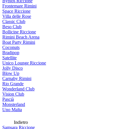
Byblos Riccione
Frontemare Rimini
Space Riccione
Villa delle Rose
Classic Club
Beso Club
Bollicine Riccione
Rimini Beach Arena
Boat Party Rimini
Coconuts
Bradipop
Satellite
Unico Lounge Riccione
Jolly Disco
Blow Up
Carnaby Rimini
Rio Grande
Wonderland Club
Vision Club
Pascià
Monsterland
Uno Malta
Indietro
Samsara Riccione