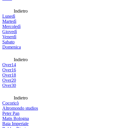
Indietro
Lunedì
Martedì
Mercoledì
Giovedì
Venerdì
Sabato
Domenica
Indietro
Over14
Over16
Over18
Over20
Over30
Indietro
Cocoricò
Altromondo studios
Peter Pan
Matis Bologna
Baia Imperiale