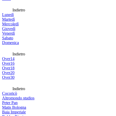
Indietro
Lunedì
Martedì
Mercoledì
Giovedì
Venerdì
Sabato
Domenica
Indietro
Over14
Over16
Over18
Over20
Over30
Indietro
Cocoricò
Altromondo studios
Peter Pan
Matis Bologna
Baia Imperiale