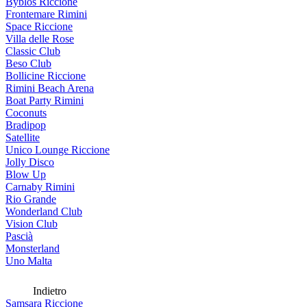
Byblos Riccione
Frontemare Rimini
Space Riccione
Villa delle Rose
Classic Club
Beso Club
Bollicine Riccione
Rimini Beach Arena
Boat Party Rimini
Coconuts
Bradipop
Satellite
Unico Lounge Riccione
Jolly Disco
Blow Up
Carnaby Rimini
Rio Grande
Wonderland Club
Vision Club
Pascià
Monsterland
Uno Malta
Indietro
Samsara Riccione