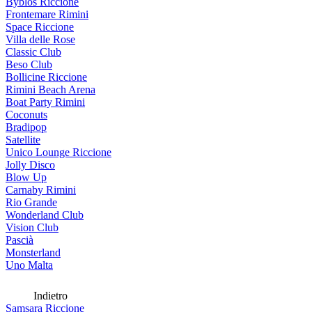
Byblos Riccione
Frontemare Rimini
Space Riccione
Villa delle Rose
Classic Club
Beso Club
Bollicine Riccione
Rimini Beach Arena
Boat Party Rimini
Coconuts
Bradipop
Satellite
Unico Lounge Riccione
Jolly Disco
Blow Up
Carnaby Rimini
Rio Grande
Wonderland Club
Vision Club
Pascià
Monsterland
Uno Malta
Indietro
Samsara Riccione