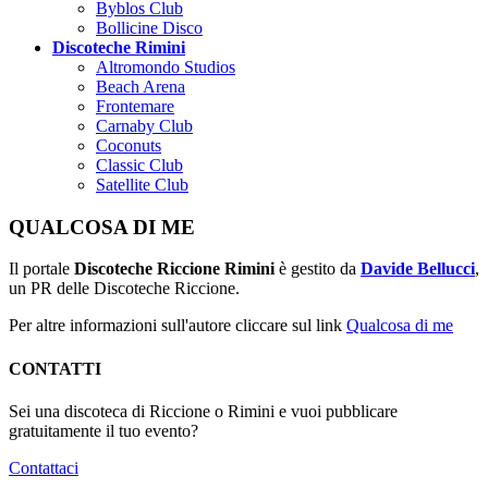
Byblos Club
Bollicine Disco
Discoteche Rimini
Altromondo Studios
Beach Arena
Frontemare
Carnaby Club
Coconuts
Classic Club
Satellite Club
QUALCOSA DI ME
Il portale
Discoteche Riccione Rimini
è gestito da
Davide Bellucci
,
un PR delle Discoteche Riccione.
Per altre informazioni sull'autore cliccare sul link
Qualcosa di me
CONTATTI
Sei una discoteca di Riccione o Rimini e vuoi pubblicare
gratuitamente il tuo evento?
Contattaci