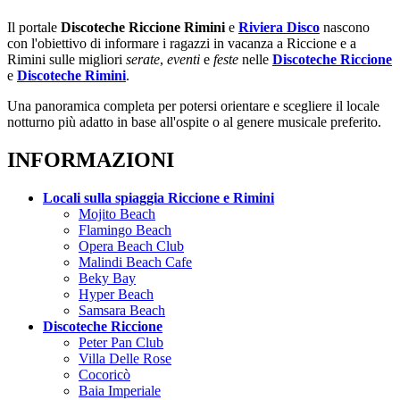
Il portale
Discoteche Riccione Rimini
e
Riviera Disco
nascono
con l'obiettivo di informare i ragazzi in vacanza a Riccione e a
Rimini sulle migliori
serate
,
eventi
e
feste
nelle
Discoteche Riccione
e
Discoteche Rimini
.
Una panoramica completa per potersi orientare e scegliere il locale
notturno più adatto in base all'ospite o al genere musicale preferito.
INFORMAZIONI
Locali sulla spiaggia Riccione e Rimini
Mojito Beach
Flamingo Beach
Opera Beach Club
Malindi Beach Cafe
Beky Bay
Hyper Beach
Samsara Beach
Discoteche Riccione
Peter Pan Club
Villa Delle Rose
Cocoricò
Baia Imperiale