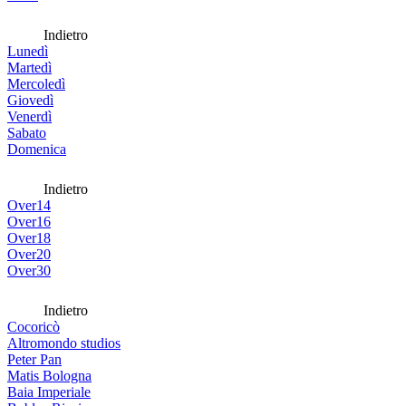
Indietro
Lunedì
Martedì
Mercoledì
Giovedì
Venerdì
Sabato
Domenica
Indietro
Over14
Over16
Over18
Over20
Over30
Indietro
Cocoricò
Altromondo studios
Peter Pan
Matis Bologna
Baia Imperiale