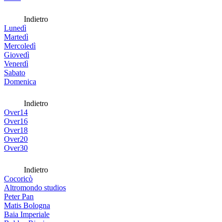
Indietro
Lunedì
Martedì
Mercoledì
Giovedì
Venerdì
Sabato
Domenica
Indietro
Over14
Over16
Over18
Over20
Over30
Indietro
Cocoricò
Altromondo studios
Peter Pan
Matis Bologna
Baia Imperiale