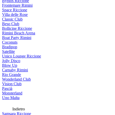
Byblos Riccione
Frontemare Rimini
Space Riccione
Villa delle Rose
Classic Club
Beso Club
Bollicine Riccione
Rimini Beach Arena
Boat Party Rimini
Coconuts
Bradipop
Satellite
Unico Lounge Riccione
Jolly Disco
Blow Up
Carnaby Rimini
Rio Grande
Wonderland Club
Vision Club
Pascià
Monsterland
Uno Malta
Indietro
Samsara Riccione