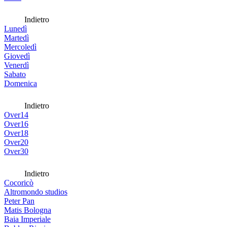
Indietro
Lunedì
Martedì
Mercoledì
Giovedì
Venerdì
Sabato
Domenica
Indietro
Over14
Over16
Over18
Over20
Over30
Indietro
Cocoricò
Altromondo studios
Peter Pan
Matis Bologna
Baia Imperiale