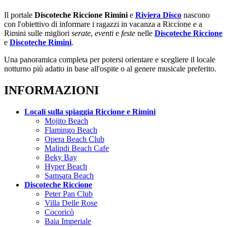
Il portale
Discoteche Riccione Rimini
e
Riviera Disco
nascono
con l'obiettivo di informare i ragazzi in vacanza a Riccione e a
Rimini sulle migliori
serate
,
eventi
e
feste
nelle
Discoteche Riccione
e
Discoteche Rimini
.
Una panoramica completa per potersi orientare e scegliere il locale
notturno più adatto in base all'ospite o al genere musicale preferito.
INFORMAZIONI
Locali sulla spiaggia Riccione e Rimini
Mojito Beach
Flamingo Beach
Opera Beach Club
Malindi Beach Cafe
Beky Bay
Hyper Beach
Samsara Beach
Discoteche Riccione
Peter Pan Club
Villa Delle Rose
Cocoricò
Baia Imperiale