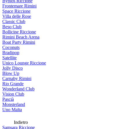
Byblos Riccione
Frontemare Rimini
Space Riccione
Villa delle Rose
Classic Club
Beso Club
Bollicine Riccione
Rimini Beach Arena
Boat Party Rimini
Coconuts
Bradipop
Satellite
Unico Lounge Riccione
Jolly Disco
Blow Up
Carnaby Rimini
Rio Grande
Wonderland Club
Vision Club
Pascià
Monsterland
Uno Malta
Indietro
Samsara Riccione