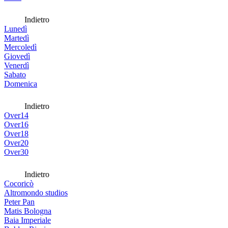
Indietro
Lunedì
Martedì
Mercoledì
Giovedì
Venerdì
Sabato
Domenica
Indietro
Over14
Over16
Over18
Over20
Over30
Indietro
Cocoricò
Altromondo studios
Peter Pan
Matis Bologna
Baia Imperiale