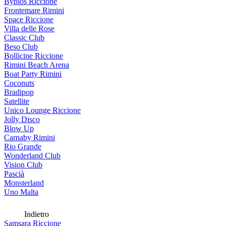
Byblos Riccione
Frontemare Rimini
Space Riccione
Villa delle Rose
Classic Club
Beso Club
Bollicine Riccione
Rimini Beach Arena
Boat Party Rimini
Coconuts
Bradipop
Satellite
Unico Lounge Riccione
Jolly Disco
Blow Up
Carnaby Rimini
Rio Grande
Wonderland Club
Vision Club
Pascià
Monsterland
Uno Malta
Indietro
Samsara Riccione