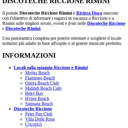
DISCOTECHE RICCIONE RIMINI
Il portale
Discoteche Riccione Rimini
e
Riviera Disco
nascono
con l'obiettivo di informare i ragazzi in vacanza a Riccione e a
Rimini sulle migliori
serate
,
eventi
e
feste
nelle
Discoteche Riccione
e
Discoteche Rimini
.
Una panoramica completa per potersi orientare e scegliere il locale
notturno più adatto in base all'ospite o al genere musicale preferito.
INFORMAZIONI
Locali sulla spiaggia Riccione e Rimini
Mojito Beach
Flamingo Beach
Opera Beach Club
Malindi Beach Cafe
Beky Bay
Hyper Beach
Samsara Beach
Discoteche Riccione
Peter Pan Club
Villa Delle Rose
Cocoricò