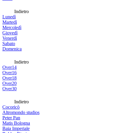
Indietro
Lunedì
Martedì
Mercoledì
Giovedì
Venerdì
Sabato
Domenica
Indietro
Over14
Over16
Over18
Over20
Over30
Indietro
Cocoricò
Altromondo studios
Peter Pan
Matis Bologna
Baia Imperiale