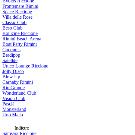
Byblos Riccione
Frontemare Rimini
Space Riccione
Villa delle Rose
Classic Club
Beso Club
Bollicine Riccione
Rimini Beach Arena
Boat Party Rimini
Coconuts
Bradipop
Satellite
Unico Lounge Riccione
Jolly Disco
Blow Up
Carnaby Rimini
Rio Grande
Wonderland Club
Vision Club
Pascià
Monsterland
Uno Malta
Indietro
Samsara Riccione