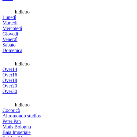
Indietro
Lunedì
Martedì
Mercoledì
Giovedì
Venerdì
Sabato
Domenica
Indietro
Over14
Over16
Over18
Over20
Over30
Indietro
Cocoricò
Altromondo studios
Peter Pan
Matis Bologna
Baia Imperiale