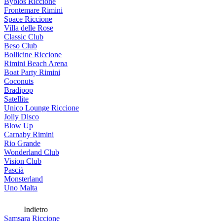
Byblos Riccione
Frontemare Rimini
Space Riccione
Villa delle Rose
Classic Club
Beso Club
Bollicine Riccione
Rimini Beach Arena
Boat Party Rimini
Coconuts
Bradipop
Satellite
Unico Lounge Riccione
Jolly Disco
Blow Up
Carnaby Rimini
Rio Grande
Wonderland Club
Vision Club
Pascià
Monsterland
Uno Malta
Indietro
Samsara Riccione