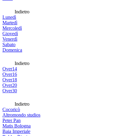
Indietro
Lunedì
Martedì
Mercoledì
Giovedì
Venerdì
Sabato
Domenica
Indietro
Over14
Over16
Over18
Over20
Over30
Indietro
Cocoricò
Altromondo studios
Peter Pan
Matis Bologna
Baia Imperiale