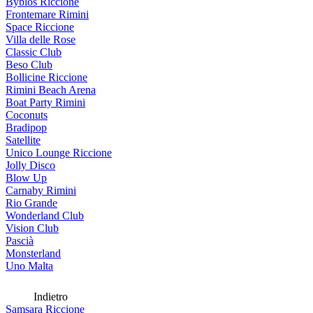
Byblos Riccione
Frontemare Rimini
Space Riccione
Villa delle Rose
Classic Club
Beso Club
Bollicine Riccione
Rimini Beach Arena
Boat Party Rimini
Coconuts
Bradipop
Satellite
Unico Lounge Riccione
Jolly Disco
Blow Up
Carnaby Rimini
Rio Grande
Wonderland Club
Vision Club
Pascià
Monsterland
Uno Malta
Indietro
Samsara Riccione