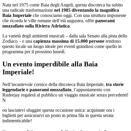
Nata nel 1975 come Baia degli Angeli, questa discoteca ha subito
una radicale trasformazione
nel 1985 diventando la magnifica
Baia Imperiale
che conosciamo oggi. Con una struttura imponente
che ricorda le ville romane dell’età augustea, offre
panorami
mozzafiato sulla Riviera
Adriatica
.
La varietà degli ambienti musicali – dalla sala Senato alla pista dello
Zodiaco – e una
capienza massima di 15.000 persone
rendono
questo locale un luogo ideale per eventi grandiosi come quello in
programma per il prossimo lunedì.
Un evento imperdibile alla Baia
Imperiale!
Nell’incantevole cornice della discoteca Baïa Imperiale,
tra storie
leggendarie e panorami mozzafiato
, l’appuntamento con
Rudeejay regalerà al pubblico un viaggio musicale senza precedenti!
N
on lasciatevi sfuggire questa occasione unica: acquistate ora i
biglietti per assicurarvi un posto in prima fila in questa serata
indimenticabile!