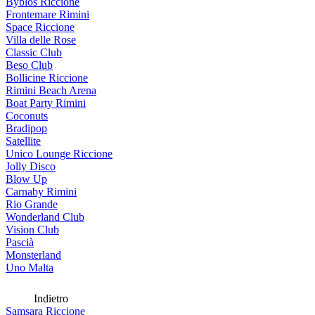
Byblos Riccione
Frontemare Rimini
Space Riccione
Villa delle Rose
Classic Club
Beso Club
Bollicine Riccione
Rimini Beach Arena
Boat Party Rimini
Coconuts
Bradipop
Satellite
Unico Lounge Riccione
Jolly Disco
Blow Up
Carnaby Rimini
Rio Grande
Wonderland Club
Vision Club
Pascià
Monsterland
Uno Malta
Indietro
Samsara Riccione