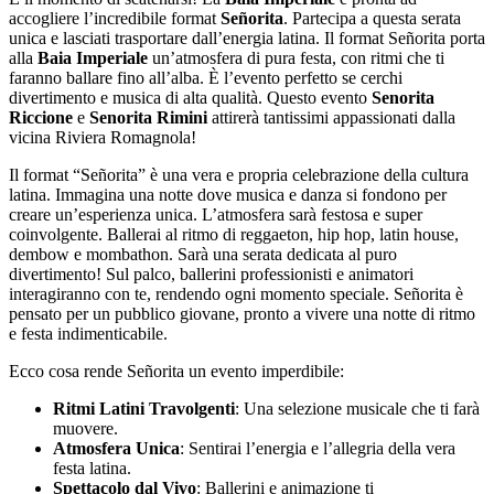
accogliere l’incredibile format
Señorita
. Partecipa a questa serata
unica e lasciati trasportare dall’energia latina. Il format Señorita porta
alla
Baia Imperiale
un’atmosfera di pura festa, con ritmi che ti
faranno ballare fino all’alba. È l’evento perfetto se cerchi
divertimento e musica di alta qualità. Questo evento
Senorita
Riccione
e
Senorita Rimini
attirerà tantissimi appassionati dalla
vicina Riviera Romagnola!
Il format “Señorita” è una vera e propria celebrazione della cultura
latina. Immagina una notte dove musica e danza si fondono per
creare un’esperienza unica. L’atmosfera sarà festosa e super
coinvolgente. Ballerai al ritmo di reggaeton, hip hop, latin house,
dembow e mombathon. Sarà una serata dedicata al puro
divertimento! Sul palco, ballerini professionisti e animatori
interagiranno con te, rendendo ogni momento speciale. Señorita è
pensato per un pubblico giovane, pronto a vivere una notte di ritmo
e festa indimenticabile.
Ecco cosa rende Señorita un evento imperdibile:
Ritmi Latini Travolgenti
: Una selezione musicale che ti farà
muovere.
Atmosfera Unica
: Sentirai l’energia e l’allegria della vera
festa latina.
Spettacolo dal Vivo
: Ballerini e animazione ti