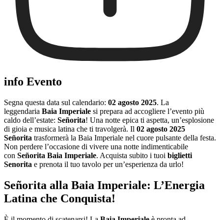
info Evento
Segna questa data sul calendario:
02 agosto 2025
. La
leggendaria
Baia Imperiale
si prepara ad accogliere l’evento più
caldo dell’estate:
Señorita
! Una notte epica ti aspetta, un’esplosione
di gioia e musica latina che ti travolgerà. Il
02 agosto 2025
Señorita
trasformerà la Baia Imperiale nel cuore pulsante della festa.
Non perdere l’occasione di vivere una notte indimenticabile
con
Señorita Baia Imperiale
. Acquista subito i tuoi
biglietti
Senorita
e prenota il tuo tavolo per un’esperienza da urlo!
Señorita alla Baia Imperiale: L’Energia
Latina che Conquista!
È il momento di scatenarsi! La
Baia Imperiale
è pronta ad