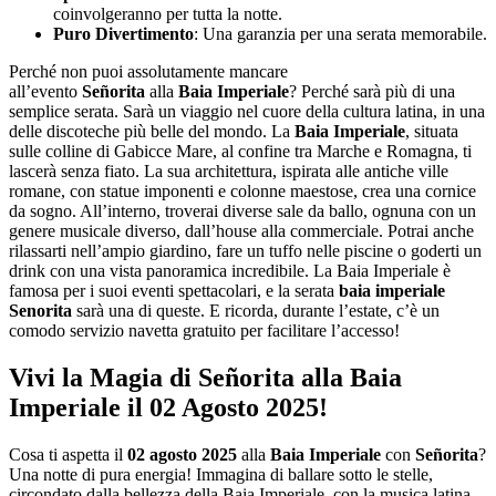
coinvolgeranno per tutta la notte.
Puro Divertimento
: Una garanzia per una serata memorabile.
Perché non puoi assolutamente mancare
all’evento
Señorita
alla
Baia Imperiale
? Perché sarà più di una
semplice serata. Sarà un viaggio nel cuore della cultura latina, in una
delle discoteche più belle del mondo. La
Baia Imperiale
, situata
sulle colline di Gabicce Mare, al confine tra Marche e Romagna, ti
lascerà senza fiato. La sua architettura, ispirata alle antiche ville
romane, con statue imponenti e colonne maestose, crea una cornice
da sogno. All’interno, troverai diverse sale da ballo, ognuna con un
genere musicale diverso, dall’house alla commerciale. Potrai anche
rilassarti nell’ampio giardino, fare un tuffo nelle piscine o goderti un
drink con una vista panoramica incredibile. La Baia Imperiale è
famosa per i suoi eventi spettacolari, e la serata
baia imperiale
Senorita
sarà una di queste. E ricorda, durante l’estate, c’è un
comodo servizio navetta gratuito per facilitare l’accesso!
Vivi la Magia di Señorita alla Baia
Imperiale il 02 Agosto 2025!
Cosa ti aspetta il
02 agosto 2025
alla
Baia Imperiale
con
Señorita
?
Una notte di pura energia! Immagina di ballare sotto le stelle,
circondato dalla bellezza della Baia Imperiale, con la musica latina