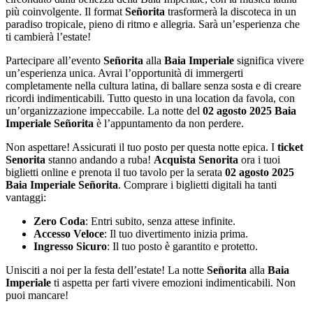
più coinvolgente. Il format
Señorita
trasformerà la discoteca in un
paradiso tropicale, pieno di ritmo e allegria. Sarà un’esperienza che
ti cambierà l’estate!
Partecipare all’evento
Señorita
alla
Baia Imperiale
significa vivere
un’esperienza unica. Avrai l’opportunità di immergerti
completamente nella cultura latina, di ballare senza sosta e di creare
ricordi indimenticabili. Tutto questo in una location da favola, con
un’organizzazione impeccabile. La notte del
02 agosto 2025 Baia
Imperiale Señorita
è l’appuntamento da non perdere.
Non aspettare! Assicurati il tuo posto per questa notte epica. I
ticket
Senorita
stanno andando a ruba!
Acquista Senorita
ora i tuoi
biglietti online e prenota il tuo tavolo per la serata
02 agosto 2025
Baia Imperiale Señorita
. Comprare i biglietti digitali ha tanti
vantaggi:
Zero Coda
: Entri subito, senza attese infinite.
Accesso Veloce
: Il tuo divertimento inizia prima.
Ingresso Sicuro
: Il tuo posto è garantito e protetto.
Unisciti a noi per la festa dell’estate! La notte
Señorita
alla
Baia
Imperiale
ti aspetta per farti vivere emozioni indimenticabili. Non
puoi mancare!