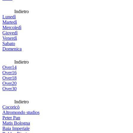
Indietro
Lunedì
Martedì
Mercoledì
Giovedì
Venerdì
Sabato
Domenica
Indietro
Over14
Over16
Over18
Over20
Over30
Indietro
Cocoricò
Altromondo studios
Peter Pan
Matis Bologna
Baia Imperiale