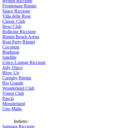
Byblos Riccione
Frontemare Rimini
Space Riccione
Villa delle Rose
Classic Club
Beso Club
Bollicine Riccione
Rimini Beach Arena
Boat Party Rimini
Coconuts
Bradipop
Satellite
Unico Lounge Riccione
Jolly Disco
Blow Up
Carnaby Rimini
Rio Grande
Wonderland Club
Vision Club
Pascià
Monsterland
Uno Malta
Indietro
Samsara Riccione