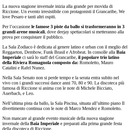
La nuova stagione invernale inizia alla grande per movida di
Riccione. Un evento irresistibile con protagonisti il Grancaribe, We
love Pesaro e tanti altri ospiti.
Per l’occasione
le famose 3 piste da ballo si trasformeranno in 3
grandi arene musicali
, dove deejay spettacolari si metteranno alla
prova per conquistare il pubblico.
La Sala Zodiaco è dedicata al genere latino e urban con il meglio del
Reggaeton, Dembow, Funk Brasil e Afrobeat. In consolle alla
Baia
Imperiale
ci sarà lo staff del Grancaribe,
il popolare trio latino
della Riviera Romagnola composto da:
Romoletto, Mauro
Catalini e Rafel Nunez.
Nella Sala Senato non si perde tempo e la serata entra subito nel
vivo con i grandi successi dance anni 70, 80 e 90. La discoteca più
famosa di Riccione si anima con le note di Michele Bicciato,
Auerbach, e Leo.
Nell’ultima pista da ballo, la Sala Piscina, situata all’ultimo piano Il
divertimento continua con le note di Marco Mendez e Romoletto.
Non mancare al grande evento musicale della nuova stagione
invernale della
Baia Imperiale
e preparati alla prima grande festa
della discoteca di Riccione.