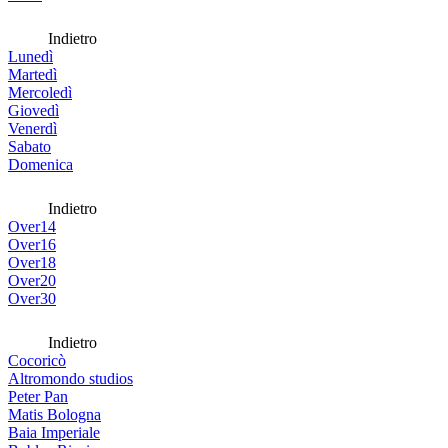
Indietro
Lunedì
Martedì
Mercoledì
Giovedì
Venerdì
Sabato
Domenica
Indietro
Over14
Over16
Over18
Over20
Over30
Indietro
Cocoricò
Altromondo studios
Peter Pan
Matis Bologna
Baia Imperiale