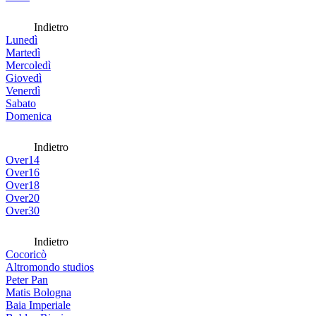
Indietro
Lunedì
Martedì
Mercoledì
Giovedì
Venerdì
Sabato
Domenica
Indietro
Over14
Over16
Over18
Over20
Over30
Indietro
Cocoricò
Altromondo studios
Peter Pan
Matis Bologna
Baia Imperiale