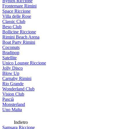
Byblos Riccione
Frontemare Rimini
Space Riccione
Villa delle Rose
Classic Club
Beso Club
Bollicine Riccione
Rimini Beach Arena
Boat Party Rimini
Coconuts
Bradipop
Satellite
Unico Lounge Riccione
Jolly Disco
Blow Up
Carnaby Rimini
Rio Grande
Wonderland Club
Vision Club
Pascià
Monsterland
Uno Malta
Indietro
Samsara Riccione