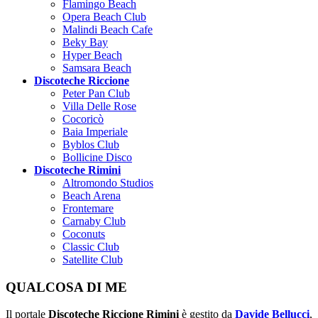
Flamingo Beach
Opera Beach Club
Malindi Beach Cafe
Beky Bay
Hyper Beach
Samsara Beach
Discoteche Riccione
Peter Pan Club
Villa Delle Rose
Cocoricò
Baia Imperiale
Byblos Club
Bollicine Disco
Discoteche Rimini
Altromondo Studios
Beach Arena
Frontemare
Carnaby Club
Coconuts
Classic Club
Satellite Club
QUALCOSA DI ME
Il portale
Discoteche Riccione Rimini
è gestito da
Davide Bellucci
,