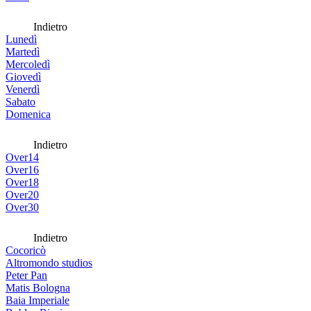
Indietro
Lunedì
Martedì
Mercoledì
Giovedì
Venerdì
Sabato
Domenica
Indietro
Over14
Over16
Over18
Over20
Over30
Indietro
Cocoricò
Altromondo studios
Peter Pan
Matis Bologna
Baia Imperiale