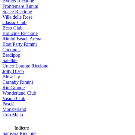
Byblos Riccione
Frontemare Rimini
Space Riccione
Villa delle Rose
Classic Club
Beso Club
Bollicine Riccione
Rimini Beach Arena
Boat Party Rimini
Coconuts
Bradipop
Satellite
Unico Lounge Riccione
Jolly Disco
Blow Up
Carnaby Rimini
Rio Grande
Wonderland Club
Vision Club
Pascià
Monsterland
Uno Malta
Indietro
Samsara Riccione