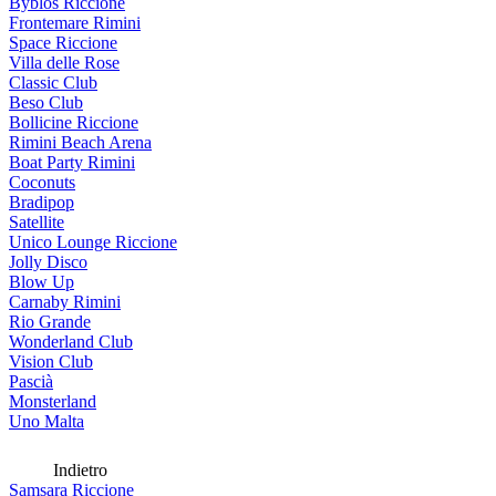
Byblos Riccione
Frontemare Rimini
Space Riccione
Villa delle Rose
Classic Club
Beso Club
Bollicine Riccione
Rimini Beach Arena
Boat Party Rimini
Coconuts
Bradipop
Satellite
Unico Lounge Riccione
Jolly Disco
Blow Up
Carnaby Rimini
Rio Grande
Wonderland Club
Vision Club
Pascià
Monsterland
Uno Malta
Indietro
Samsara Riccione