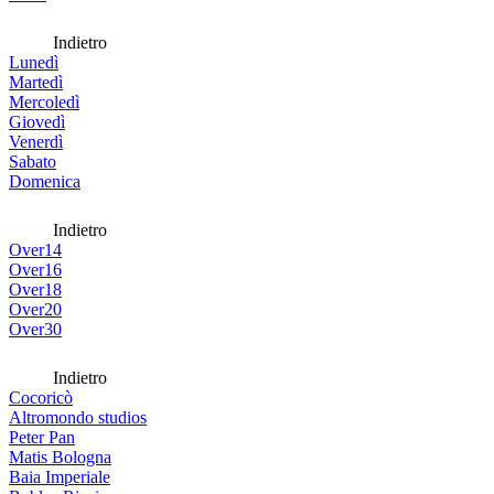
Indietro
Lunedì
Martedì
Mercoledì
Giovedì
Venerdì
Sabato
Domenica
Indietro
Over14
Over16
Over18
Over20
Over30
Indietro
Cocoricò
Altromondo studios
Peter Pan
Matis Bologna
Baia Imperiale