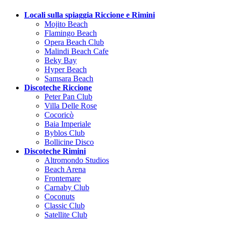
Locali sulla spiaggia Riccione e Rimini
Mojito Beach
Flamingo Beach
Opera Beach Club
Malindi Beach Cafe
Beky Bay
Hyper Beach
Samsara Beach
Discoteche Riccione
Peter Pan Club
Villa Delle Rose
Cocoricò
Baia Imperiale
Byblos Club
Bollicine Disco
Discoteche Rimini
Altromondo Studios
Beach Arena
Frontemare
Carnaby Club
Coconuts
Classic Club
Satellite Club