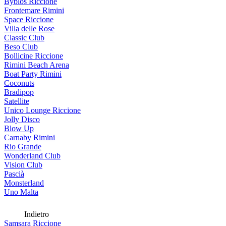
Byblos Riccione
Frontemare Rimini
Space Riccione
Villa delle Rose
Classic Club
Beso Club
Bollicine Riccione
Rimini Beach Arena
Boat Party Rimini
Coconuts
Bradipop
Satellite
Unico Lounge Riccione
Jolly Disco
Blow Up
Carnaby Rimini
Rio Grande
Wonderland Club
Vision Club
Pascià
Monsterland
Uno Malta
Indietro
Samsara Riccione