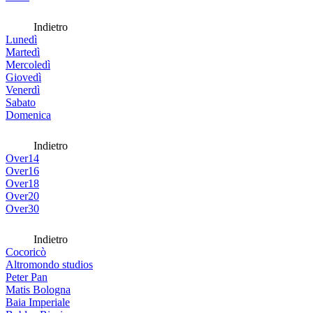
Indietro
Lunedì
Martedì
Mercoledì
Giovedì
Venerdì
Sabato
Domenica
Indietro
Over14
Over16
Over18
Over20
Over30
Indietro
Cocoricò
Altromondo studios
Peter Pan
Matis Bologna
Baia Imperiale