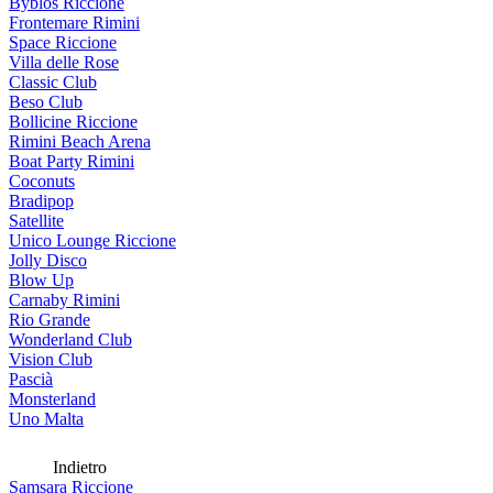
Byblos Riccione
Frontemare Rimini
Space Riccione
Villa delle Rose
Classic Club
Beso Club
Bollicine Riccione
Rimini Beach Arena
Boat Party Rimini
Coconuts
Bradipop
Satellite
Unico Lounge Riccione
Jolly Disco
Blow Up
Carnaby Rimini
Rio Grande
Wonderland Club
Vision Club
Pascià
Monsterland
Uno Malta
Indietro
Samsara Riccione