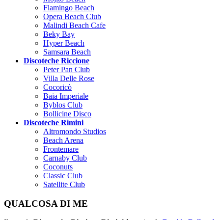
Flamingo Beach
Opera Beach Club
Malindi Beach Cafe
Beky Bay
Hyper Beach
Samsara Beach
Discoteche Riccione
Peter Pan Club
Villa Delle Rose
Cocoricò
Baia Imperiale
Byblos Club
Bollicine Disco
Discoteche Rimini
Altromondo Studios
Beach Arena
Frontemare
Carnaby Club
Coconuts
Classic Club
Satellite Club
QUALCOSA DI ME