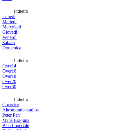
Indietro
Lunedì
Martedì
Mercoledì
Giovedì
Venerdì
Sabato
Domenica
Indietro
Over14
Over16
Over18
Over20
Over30
Indietro
Cocoricò
Altromondo studios
Peter Pan
Matis Bologna
Baia Imperiale