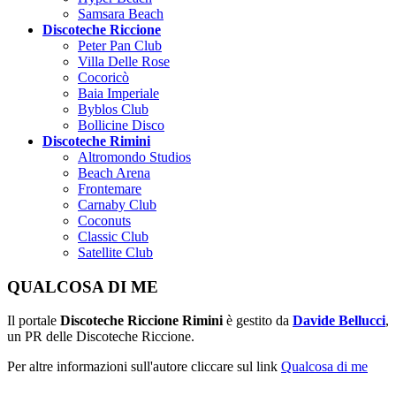
Samsara Beach
Discoteche Riccione
Peter Pan Club
Villa Delle Rose
Cocoricò
Baia Imperiale
Byblos Club
Bollicine Disco
Discoteche Rimini
Altromondo Studios
Beach Arena
Frontemare
Carnaby Club
Coconuts
Classic Club
Satellite Club
QUALCOSA DI ME
Il portale
Discoteche Riccione Rimini
è gestito da
Davide Bellucci
,
un PR delle Discoteche Riccione.
Per altre informazioni sull'autore cliccare sul link
Qualcosa di me