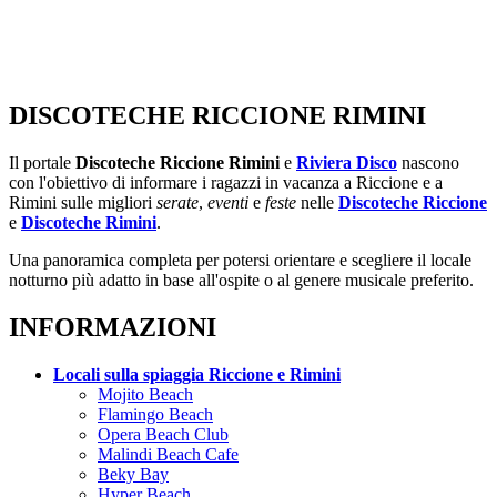
DISCOTECHE RICCIONE RIMINI
Il portale
Discoteche Riccione Rimini
e
Riviera Disco
nascono
con l'obiettivo di informare i ragazzi in vacanza a Riccione e a
Rimini sulle migliori
serate
,
eventi
e
feste
nelle
Discoteche Riccione
e
Discoteche Rimini
.
Una panoramica completa per potersi orientare e scegliere il locale
notturno più adatto in base all'ospite o al genere musicale preferito.
INFORMAZIONI
Locali sulla spiaggia Riccione e Rimini
Mojito Beach
Flamingo Beach
Opera Beach Club
Malindi Beach Cafe
Beky Bay
Hyper Beach