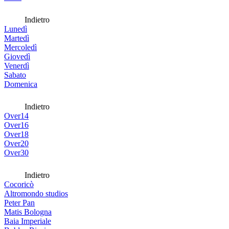
Indietro
Lunedì
Martedì
Mercoledì
Giovedì
Venerdì
Sabato
Domenica
Indietro
Over14
Over16
Over18
Over20
Over30
Indietro
Cocoricò
Altromondo studios
Peter Pan
Matis Bologna
Baia Imperiale