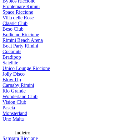
Byblos Riccione
Frontemare Rimini
Space Riccione
Villa delle Rose
Classic Club
Beso Club
Bollicine Riccione
Rimini Beach Arena
Boat Party Rimini
Coconuts
Bradipop
Satellite
Unico Lounge Riccione
Jolly Disco
Blow Up
Carnaby Rimini
Rio Grande
Wonderland Club
Vision Club
Pascià
Monsterland
Uno Malta
Indietro
Samsara Riccione