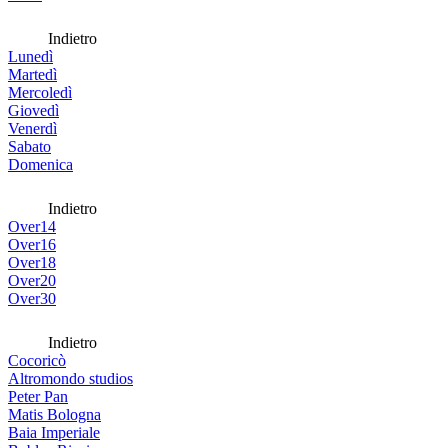
Indietro
Lunedì
Martedì
Mercoledì
Giovedì
Venerdì
Sabato
Domenica
Indietro
Over14
Over16
Over18
Over20
Over30
Indietro
Cocoricò
Altromondo studios
Peter Pan
Matis Bologna
Baia Imperiale