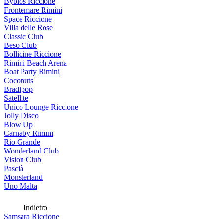
Byblos Riccione
Frontemare Rimini
Space Riccione
Villa delle Rose
Classic Club
Beso Club
Bollicine Riccione
Rimini Beach Arena
Boat Party Rimini
Coconuts
Bradipop
Satellite
Unico Lounge Riccione
Jolly Disco
Blow Up
Carnaby Rimini
Rio Grande
Wonderland Club
Vision Club
Pascià
Monsterland
Uno Malta
Indietro
Samsara Riccione