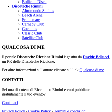
Bollicine Disco
Discoteche Rimini
Altromondo Studios
Beach Arena
Frontemare
Carnaby Club
Coconuts
Classic Club
Satellite Club
QUALCOSA DI ME
Il portale
Discoteche Riccione Rimini
è gestito da
Davide Bellucci
,
un PR delle Discoteche Riccione.
Per altre informazioni sull'autore cliccare sul link
Qualcosa di me
CONTATTI
Sei una discoteca di Riccione o Rimini e vuoi pubblicare
gratuitamente il tuo evento?
Contattaci
Privacy Policy
-
Cookie Policy
-
Termini e condizioni