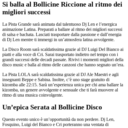
Si balla al Bollicine Riccione al ritmo dei
migliori successi
La Pista Grande sarà animata dal talentuoso Dj Len e l’energica
animazione Latina. Preparati a ballare al ritmo dei migliori successi
di salsa e bachata. Lasciati trasportare dalla passione e dall’energia
di Dj Len mentre ti immergi in un’atmosfera latina avvolgente.
La Disco Room sarà scaldatissima grazie al DJ Luigi Del Bianco ai
piatti e alla voce di Cri. Sarai trasportato indietro nel tempo con i
grandi successi delle decadi passate. Rivivi i momenti migliori della
disco music e balla al ritmo delle canzoni che hanno segnato un’era.
La Pista LOLA sarà scaldatissima grazie al DJ Ale Maestri e agli
insegnanti Beppe e Sabina. Inoltre, c’è uno stage gratuito di
kizomba alle 22:15. Sarà un’esperienza unica per chi ama ballare la
kizomba, un genere avvolgente e sensuale che ti farà muovere al
ritmo di una musica coinvolgente.
Un’epica Serata al Bollicine Disco
Questo evento unico è un’opportunità da non perdere. Dj Len,
Fosquino, Luigi del Bianco e Cri porteranno una ventata di