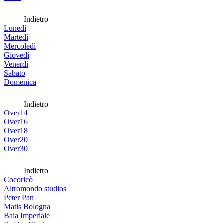
Indietro
Lunedì
Martedì
Mercoledì
Giovedì
Venerdì
Sabato
Domenica
Indietro
Over14
Over16
Over18
Over20
Over30
Indietro
Cocoricò
Altromondo studios
Peter Pan
Matis Bologna
Baia Imperiale