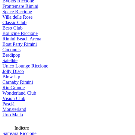
Byblos Riccione
Frontemare Rimini
Space Riccione
Villa delle Rose
Classic Club
Beso Club
Bollicine Riccione
Rimini Beach Arena
Boat Party Rimini
Coconuts
Bradipop
Satellite
Unico Lounge Riccione
Jolly Disco
Blow Up
Carnaby Rimini
Rio Grande
Wonderland Club
Vision Club
Pascià
Monsterland
Uno Malta
Indietro
Samsara Riccione