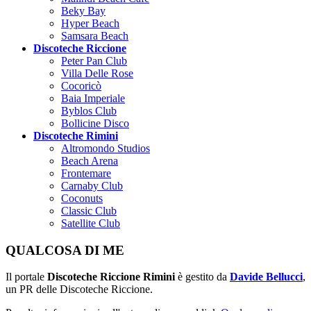
Beky Bay
Hyper Beach
Samsara Beach
Discoteche Riccione
Peter Pan Club
Villa Delle Rose
Cocoricò
Baia Imperiale
Byblos Club
Bollicine Disco
Discoteche Rimini
Altromondo Studios
Beach Arena
Frontemare
Carnaby Club
Coconuts
Classic Club
Satellite Club
QUALCOSA DI ME
Il portale
Discoteche Riccione Rimini
è gestito da
Davide Bellucci
,
un PR delle Discoteche Riccione.