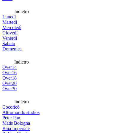
Indietro
Lunedì
Martedì
Mercoledì
Giovedì
Venerdì
Sabato
Domenica
Indietro
Over14
Over16
Over18
Over20
Over30
Indietro
Cocoricò
Altromondo studios
Peter Pan
Matis Bologna
Baia Imperiale