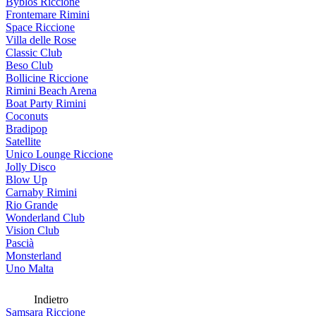
Byblos Riccione
Frontemare Rimini
Space Riccione
Villa delle Rose
Classic Club
Beso Club
Bollicine Riccione
Rimini Beach Arena
Boat Party Rimini
Coconuts
Bradipop
Satellite
Unico Lounge Riccione
Jolly Disco
Blow Up
Carnaby Rimini
Rio Grande
Wonderland Club
Vision Club
Pascià
Monsterland
Uno Malta
Indietro
Samsara Riccione