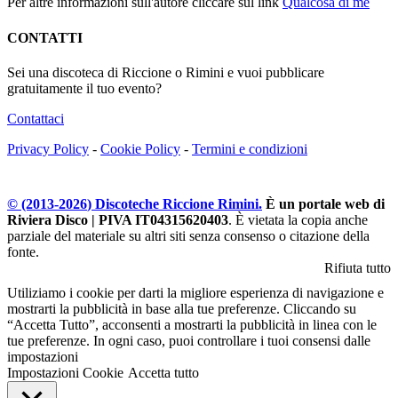
Per altre informazioni sull'autore cliccare sul link
Qualcosa di me
CONTATTI
Sei una discoteca di Riccione o Rimini e vuoi pubblicare
gratuitamente il tuo evento?
Contattaci
Privacy Policy
-
Cookie Policy
-
Termini e condizioni
© (2013-
2026
) Discoteche Riccione Rimini.
È un portale web di
Riviera Disco | PIVA IT04315620403
. È vietata la copia anche
parziale del materiale su altri siti senza consenso o citazione della
fonte.
Rifiuta tutto
Utiliziamo i cookie per darti la migliore esperienza di navigazione e
mostrarti la pubblicità in base alla tue preferenze. Cliccando su
“Accetta Tutto”, acconsenti a mostrarti la pubblicità in linea con le
tue preferenze. In ogni caso, puoi controllare i tuoi consensi dalle
impostazioni
Impostazioni Cookie
Accetta tutto