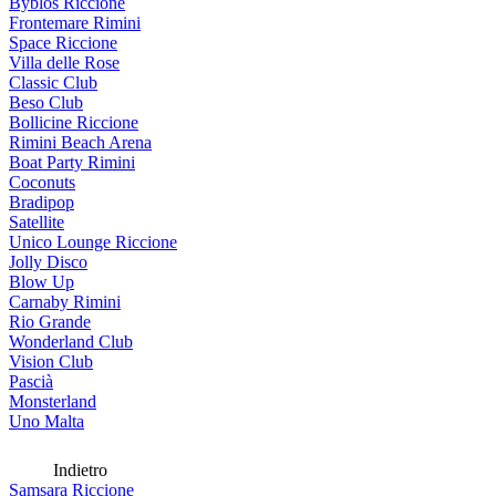
Byblos Riccione
Frontemare Rimini
Space Riccione
Villa delle Rose
Classic Club
Beso Club
Bollicine Riccione
Rimini Beach Arena
Boat Party Rimini
Coconuts
Bradipop
Satellite
Unico Lounge Riccione
Jolly Disco
Blow Up
Carnaby Rimini
Rio Grande
Wonderland Club
Vision Club
Pascià
Monsterland
Uno Malta
Indietro
Samsara Riccione