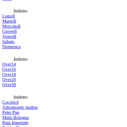
Indietro
Lunedì
Martedì
Mercoledì
Giovedì
Venerdì
Sabato
Domenica
Indietro
Over14
Over16
Over18
Over20
Over30
Indietro
Cocoricò
Altromondo studios
Peter Pan
Matis Bologna
Baia Imperiale