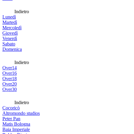
Indietro
Lunedì
Martedì
Mercoledì
Giovedì
Venerdì
Sabato
Domenica
Indietro
Over14
Over16
Over18
Over20
Over30
Indietro
Cocoricò
Altromondo studios
Peter Pan
Matis Bologna
Baia Imperiale