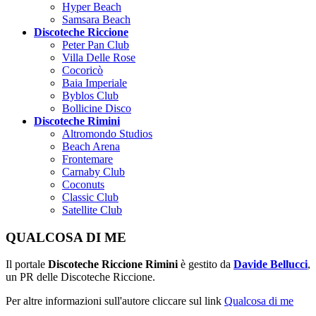
Hyper Beach
Samsara Beach
Discoteche Riccione
Peter Pan Club
Villa Delle Rose
Cocoricò
Baia Imperiale
Byblos Club
Bollicine Disco
Discoteche Rimini
Altromondo Studios
Beach Arena
Frontemare
Carnaby Club
Coconuts
Classic Club
Satellite Club
QUALCOSA DI ME
Il portale
Discoteche Riccione Rimini
è gestito da
Davide Bellucci
,
un PR delle Discoteche Riccione.
Per altre informazioni sull'autore cliccare sul link
Qualcosa di me