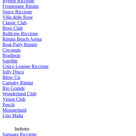
Byblos Riccione
Frontemare Rimini
Space Riccione
Villa delle Rose
Classic Club
Beso Club
Bollicine Riccione
Rimini Beach Arena
Boat Party Rimini
Coconuts
Bradipop
Satellite
Unico Lounge Riccione
Jolly Disco
Blow Up
Carnaby Rimini
Rio Grande
Wonderland Club
Vision Club
Pascià
Monsterland
Uno Malta
Indietro
Samsara Riccione