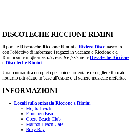
DISCOTECHE RICCIONE RIMINI
Il portale
Discoteche Riccione Rimini
e
Riviera Disco
nascono
con l'obiettivo di informare i ragazzi in vacanza a Riccione e a
Rimini sulle migliori
serate
,
eventi
e
feste
nelle
Discoteche Riccione
e
Discoteche Rimini
.
Una panoramica completa per potersi orientare e scegliere il locale
notturno più adatto in base all'ospite o al genere musicale preferito.
INFORMAZIONI
Locali sulla spiaggia Riccione e Rimini
Mojito Beach
Flamingo Beach
Opera Beach Club
Malindi Beach Cafe
Beky Bay